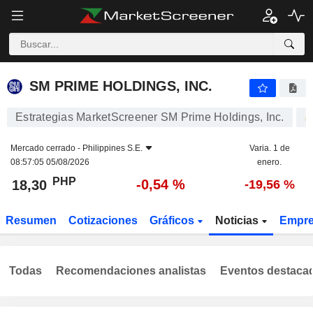
SM PRIME HOLDINGS, INC.
18,30
₱
-0,54 %
SM PRIME HOLDINGS, INC.
Estrategias MarketScreener SM Prime Holdings, Inc.
Mercado cerrado -
Philippines S.E.
Varia. 1 de
08:57:05 05/08/2026
enero.
PHP
-0,54 %
18,30
-19,56 %
Resumen
Cotizaciones
Gráficos
Noticias
Empr
Todas
Recomendaciones analistas
Eventos destaca