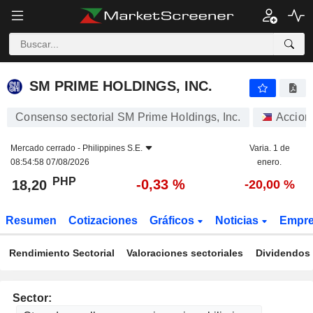
SM PRIME HOLDINGS, INC.
18,20
₱
-0,33 %
SM PRIME HOLDINGS, INC.
Consenso sectorial SM Prime Holdings, Inc.
Accion
Mercado cerrado -
Philippines S.E.
Varia. 1 de
08:54:58 07/08/2026
enero.
PHP
-0,33 %
18,20
-20,00 %
Resumen
Cotizaciones
Gráficos
Noticias
Empr
Rendimiento Sectorial
Valoraciones sectoriales
Dividendos 
Sector: