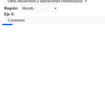
Región:
Eje X: