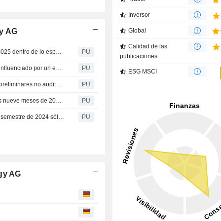
Inversor
gy AG
Global
Calidad de las
SMA Solar Technology : El Grupo SMA abre el ejercicio 2025 dentro de lo esperado
PU
publicaciones
Grupo SMA: el desarrollo comercial en 2024 se ha visto influenciado por un entorno de mercado desafiante y efectos únicos del programa de reestructuración y transformación
PU
ESG MSCI
SMA Solar Technology : El Grupo SMA publica las cifras preliminares no auditadas para todo el 2024 y anuncia sus previsiones para el ejercicio 2025
PU
SMA Solar Technology : publica las cifras de los primeros nueve meses de 2024, reduce sus previsiones en términos de volumen de ventas y beneficios, y anuncia los detalles del programa de reestructuración y transformación
PU
SMA Solar Technology : El grupo SMA registra un primer semestre de 2024 sólido en un entorno de mercado desafiante
PU
ogy AG