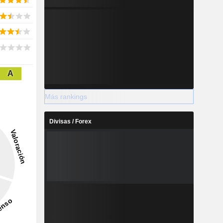
A
Más rankings
Divisas / Forex