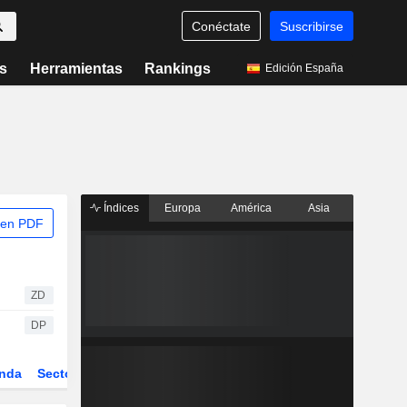
Conéctate
Suscribirse
s
Herramientas
Rankings
Edición España
Índices
Europa
América
Asia
 en PDF
ZD
DP
nda
Sector
Derivados
ETFs