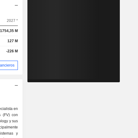
2027 *
1754,35 M
127 M
-226 M
nancieros
ialista en
s (FV) con
logy y sus
ncipalmente
sistemas y