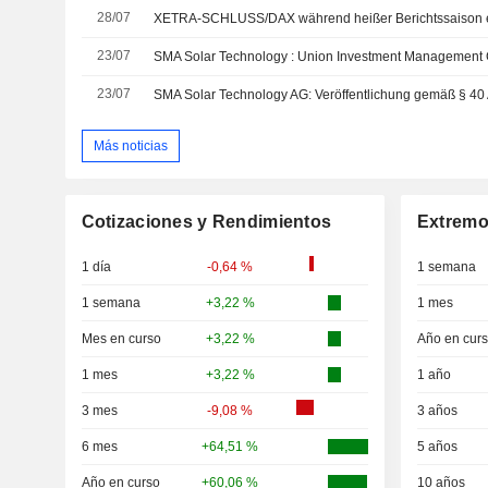
28/07
XETRA-SCHLUSS/DAX während heißer Berichtssaison e
23/07
23/07
Más noticias
Cotizaciones y Rendimientos
Extremo
1 día
-0,64 %
1 semana
1 semana
+3,22 %
1 mes
Mes en curso
+3,22 %
Año en cur
1 mes
+3,22 %
1 año
3 mes
-9,08 %
3 años
6 mes
+64,51 %
5 años
Año en curso
+60,06 %
10 años