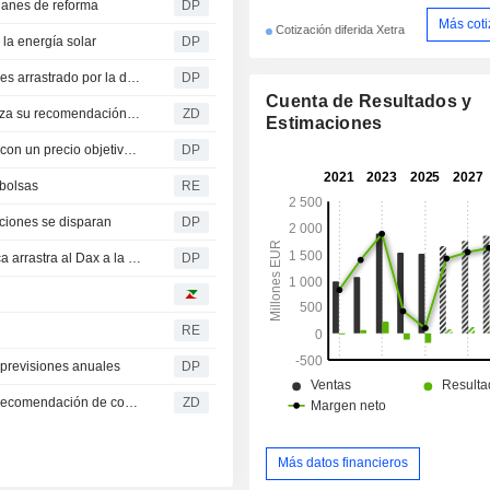
planes de reforma
DP
Más cot
Cotización diferida Xetra
 la energía solar
DP
Cierre de Fráncfort: El Dax amplía sus pérdidas semanales arrastrado por la debilidad tecnológica
DP
Cuenta de Resultados y
SMA SOLAR TECHNOLOGY AG : Deutsche Bank actualiza su recomendación a compra
ZD
Estimaciones
Deutsche Bank Research eleva a SMA Solar a 'comprar' con un precio objetivo de 75 euros
DP
 bolsas
RE
ciones se disparan
DP
Apertura de la Bolsa de Fráncfort: la debilidad tecnológica arrastra al Dax a la baja
DP
RE
previsiones anuales
DP
SMA SOLAR TECHNOLOGY AG : Jefferies mantiene su recomendación de compra
ZD
Más datos financieros