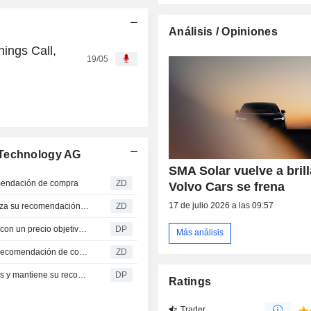
Análisis / Opiniones
ings Call,
19/05
 Technology AG
SMA Solar vuelve a brill
endación de compra
ZD
Volvo Cars se frena
17 de julio 2026 a las 09:57
SMA SOLAR TECHNOLOGY AG : Deutsche Bank actualiza su recomendación a compra
ZD
Deutsche Bank Research eleva a SMA Solar a 'comprar' con un precio objetivo de 75 euros
DP
Más análisis
SMA SOLAR TECHNOLOGY AG : Jefferies mantiene su recomendación de compra
ZD
Jefferies eleva el precio objetivo de SMA Solar a 87 euros y mantiene su recomendación de compra
DP
Ratings
Trader