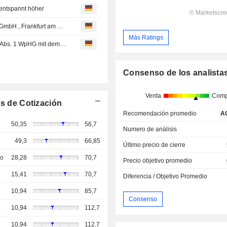
ntspannt höher
SMA Solar Technology : Union Investment Management GmbH , Frankfurt am Main, Deutschland
Más Ratings
SMA Solar Technology AG: Veröffentlichung gemäß § 40 Abs. 1 WpHG mit dem Ziel der europaweiten Verbreitung
Consenso de los analista
Venta
Comp
s de Cotización
Recomendación promedio
A
50,35
56,7
Numero de análisis
49,3
66,85
Último precio de cierre
so
28,28
70,7
Precio objetivo promedio
15,41
70,7
Diferencia / Objetivo Promedio
10,94
85,7
Consenso
10,94
112,7
10,94
112,7