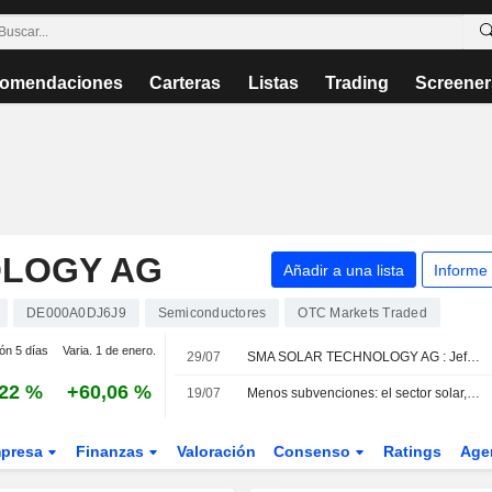
omendaciones
Carteras
Listas
Trading
Screener
OLOGY AG
Añadir a una lista
Informe
DE000A0DJ6J9
Semiconductores
OTC Markets Traded
ión 5 días
Varia. 1 de enero.
29/07
SMA SOLAR TECHNOLOGY AG : Jefferies da una recomendación de compra
,22 %
+60,06 %
19/07
Menos subvenciones: el sector solar, alarmado por los planes de reforma
presa
Finanzas
Valoración
Consenso
Ratings
Age