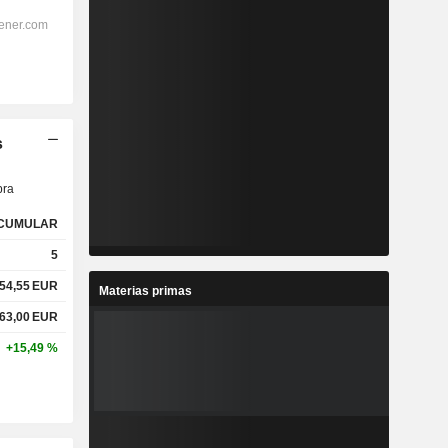
s
ra
CUMULAR
5
54,55
EUR
Materias primas
63,00
EUR
+15,49 %