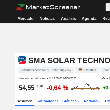
Mercado
Noticias
Análisis
Agenda
Rec
SMA SOLAR TECHN
Acciones SMA Solar Technology AG
Acciones
S92
Mercado cerrado -
Xetra
17:35:08 07/08/2026
Variac
54,55
-0,64 %
EUR
+3
Resumen
Cotizaciones
Gráficos
Noticias
Em