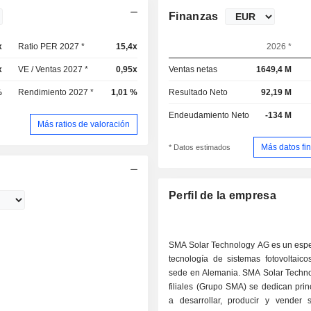
Finanzas
x
Ratio PER 2027 *
15,4x
2026 *
x
VE / Ventas 2027 *
0,95x
Ventas netas
1649,4 M
%
Rendimiento 2027 *
1,01 %
Resultado Neto
92,19 M
Endeudamiento Neto
-134 M
Más ratios de valoración
Más datos fi
* Datos estimados
Perfil de la empresa
SMA Solar Technology AG es un espec
tecnología de sistemas fotovoltaico
sede en Alemania. SMA Solar Techno
filiales (Grupo SMA) se dedican pri
a desarrollar, producir y vender 