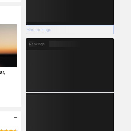
Más rankings
Rankings
ar,