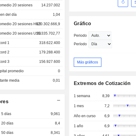
omedio 20 sesiones
14.237.002
en del día
1,04
Gráfico
omedio 20 sesiones HKD
120.302.666,9
omedio 20 sesiones USD
15.335.702,77
Periodo
cord 1
318.622.400
Período
cord 2
179.288.400
cord 3
156.927.600
Más gráficos
pital promedio
0
otante media
0,01
Extremos de Cotización
1 semana
8,39
ores
1 mes
7,2
 5 días
9,061
Año en curso
6,9
 20 días
8,4
1 año
6,9
 50 días
8,341