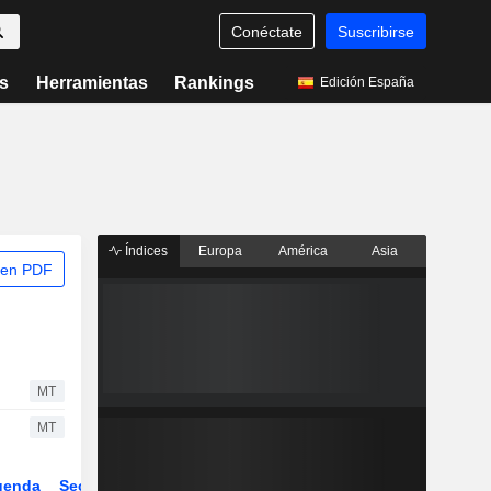
Conéctate
Suscribirse
s
Herramientas
Rankings
Edición España
Índices
Europa
América
Asia
 en PDF
MT
MT
genda
Sector
Derivados
ETFs