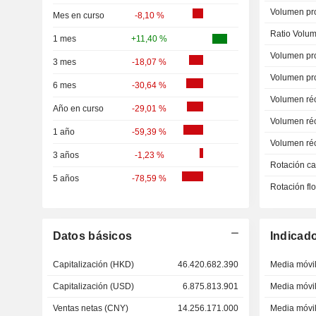
Volumen pr
Mes en curso
-8,10 %
Ratio Volum
1 mes
+11,40 %
Volumen pr
3 mes
-18,07 %
Volumen pr
6 mes
-30,64 %
Volumen ré
Año en curso
-29,01 %
Volumen ré
1 año
-59,39 %
Volumen ré
3 años
-1,23 %
Rotación ca
5 años
-78,59 %
Rotación fl
Datos básicos
Indicad
Capitalización (HKD)
46.420.682.390
Media móvil
Capitalización (USD)
6.875.813.901
Media móvil
Ventas netas (CNY)
14.256.171.000
Media móvil