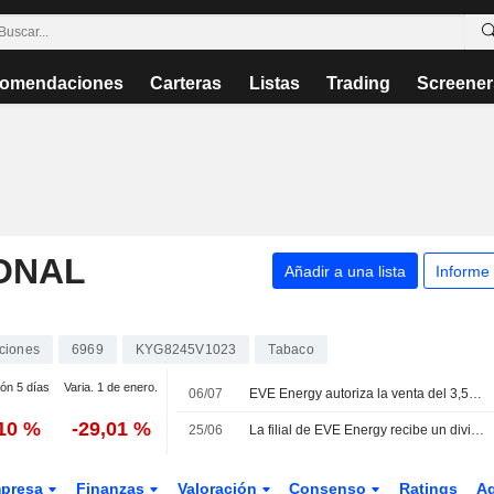
omendaciones
Carteras
Listas
Trading
Screener
ONAL
Añadir a una lista
Informe
ciones
6969
KYG8245V1023
Tabaco
ión 5 días
Varia. 1 de enero.
06/07
EVE Energy autoriza la venta del 3,5% de su participación en Smoore International
,10 %
-29,01 %
25/06
La filial de EVE Energy recibe un dividendo de 375 millones HKD de Smoore
presa
Finanzas
Valoración
Consenso
Ratings
A