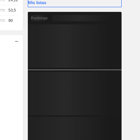
24,12
Mis listas
53,5
Rankings
90