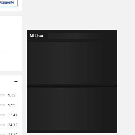
Siguiente
Mi Lista
9,32
9,55
13,47
24,12