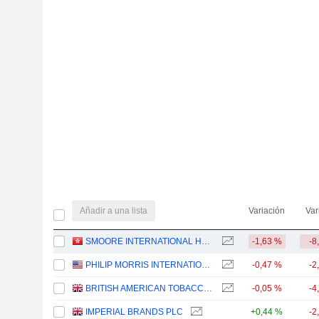
Añadir a una lista
Variación
Var
SMOORE INTERNATIONAL HOLDINGS LIMITED
-1,63 %
-8
PHILIP MORRIS INTERNATIONAL, INC.
-0,47 %
-2
BRITISH AMERICAN TOBACCO P.L.C.
-0,05 %
-4
IMPERIAL BRANDS PLC
+0,44 %
-2