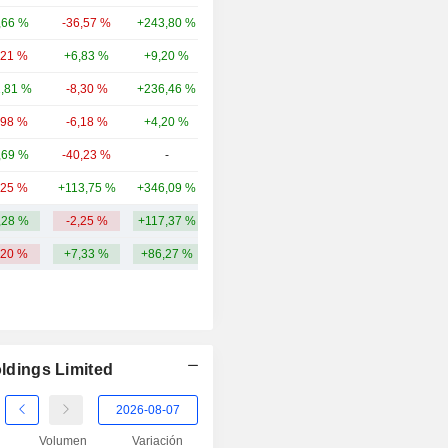
,66 %
-36,57 %
+243,80 %
3809,07 M
,21 %
+6,83 %
+9,20 %
2446,01 M
1,81 %
-8,30 %
+236,46 %
1678,3 M
,98 %
-6,18 %
+4,20 %
1297,88 M
,69 %
-40,23 %
-
1152,72 M
,25 %
+113,75 %
+346,09 %
1103,02 M
,28 %
-2,25 %
+117,37 %
46,83 mil M
,20 %
+7,33 %
+86,27 %
oldings Limited
Volumen
Variación