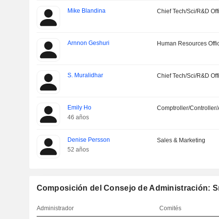
Mike Blandina
Chief Tech/Sci/R&D Off
Arnnon Geshuri
Human Resources Offi
S. Muralidhar
Chief Tech/Sci/R&D Off
Emily Ho
Comptroller/Controller/
46 años
Denise Persson
Sales & Marketing
52 años
Composición del Consejo de Administración: S
Administrador
Comités