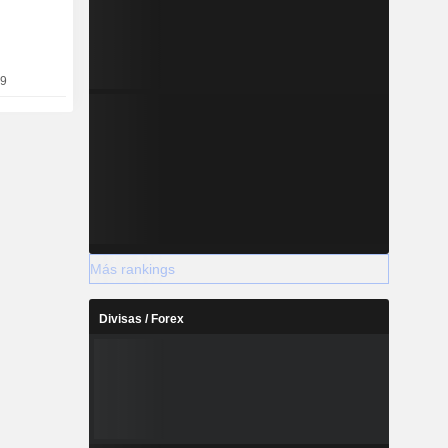
mputación
 permitir a
eamente a
 numerosos
19
a. La capa
os usuarios
dentro de
ocesos. Su
 gama de
 objetivos
incluyendo
icaciones y
Más rankings
Divisas / Forex