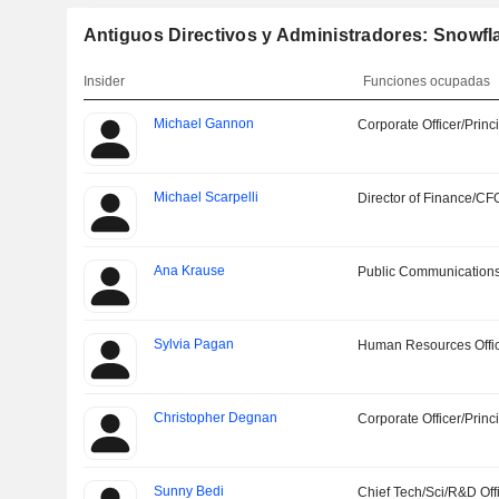
Antiguos Directivos y Administradores: Snowfla
Insider
Funciones ocupadas
Michael Gannon
Corporate Officer/Princ
Michael Scarpelli
Director of Finance/CF
Ana Krause
Public Communications
Sylvia Pagan
Human Resources Offi
Christopher Degnan
Corporate Officer/Princ
Sunny Bedi
Chief Tech/Sci/R&D Off