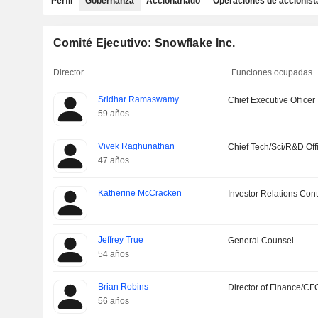
Perfil
Gobernanza
Accionariado
Operaciones de accionist
Comité Ejecutivo: Snowflake Inc.
Director
Funciones ocupadas
Sridhar Ramaswamy
Chief Executive Officer
59 años
Vivek Raghunathan
Chief Tech/Sci/R&D Off
47 años
Katherine McCracken
Investor Relations Cont
Jeffrey True
General Counsel
54 años
Brian Robins
Director of Finance/CF
56 años