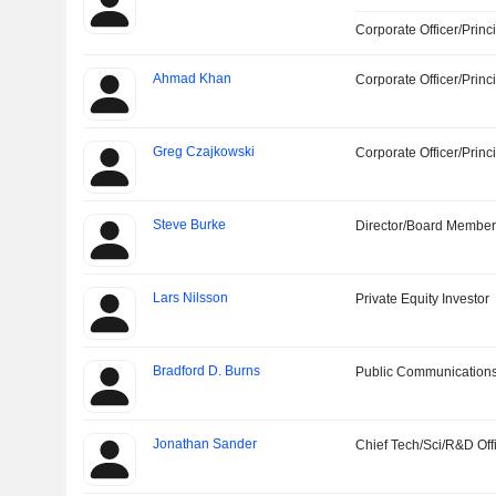
Corporate Officer/Princ
Ahmad Khan
Corporate Officer/Princ
Greg Czajkowski
Corporate Officer/Princ
Steve Burke
Director/Board Membe
Lars Nilsson
Private Equity Investor
Bradford D. Burns
Public Communications
Jonathan Sander
Chief Tech/Sci/R&D Off