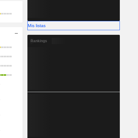
Mis listas
Rankings
o
o
o
o