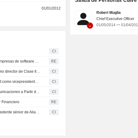
Salida de Personas Clave
estructurados. La capa de co
r
01/01/2012
proporciona recursos dedicados para
Robert Muglia
los usuarios acceder simultán
Chief Executive Officer
conjuntos de datos comunes para
-
01/05/2014
01/04/20
casos de uso con una latencia mínim
de servicios en la nube permite a l
utilizar la IA de forma segura 
aplicaciones, herramientas y pr
CI
plataforma admite una amplia
categorías de productos para los
La caída en Wall Street se intensifica, encabezada por empresas de software y cloud
RE
empresariales de los clientes, 
análisis, ingeniería de datos, IA, apl
Snowflake Inc. anuncia la dimisión de Jeremy Burton como director de Clase III del Consejo de Administración y miembro del Comité de Ciberseguridad, efectiva el 30 de enero de 2026
CI
colaboración.
Snowflake Inc anuncia el nombramiento de Dayne Turbitt como vicepresidente senior para Europa, Oriente Medio y África
CI
Snowflake Nombra a Stella Low como Directora de Comunicaciones a Partir del 6 de Octubre
CI
 Financiero
RE
Snowflake Inc. nombra a Chris Niederman como vicepresidente sénior de Alianzas y Canales a partir del 21 de julio de 2025
CI