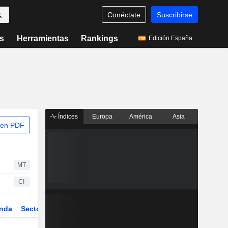
Conéctate
Suscribirse
s
Herramientas
Rankings
Edición España
Índices
Europa
América
Asia
 en PDF
MT
CI
nda
Sector
Derivados
ETFs