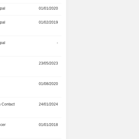
ipal
01/01/2020
-
ipal
01/02/2019
01/11/2024
ipal
-
19/07/2024
r
23/05/2023
02/07/2024
01/08/2020
01/04/2024
 Contact
24/01/2024
-
icer
01/01/2018
31/07/2023