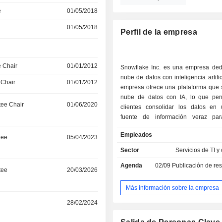
e
01/05/2018
01/05/2018
Perfil de la empresa
 Chair
01/01/2012
Snowflake Inc. es una empresa ded
nube de datos con inteligencia artific
 Chair
01/01/2012
empresa ofrece una plataforma que s
nube de datos con IA, lo que per
ee Chair
01/06/2020
clientes consolidar los datos en
fuente de información veraz par
conocimientos, aplicar la IA a la re
Empleados
problemas empresariales, crear apli
tee
05/04/2023
datos y compartir datos y productos d
Sector
Servicios de TI y
arquitectura nativa de la nube incluye
Agenda
02/09
Publicación de resultado
escalables de forma independie
tee
20/03/2026
integradas lógicamente, que a
almacenamiento, la computación y lo
Más información sobre la empresa
en la nube. La capa de almacenamien
r
28/02/2024
cantidades masivas y una gran v
datos estructurados, semiestructu