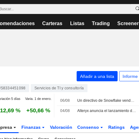
omendaciones
Carteras
Listas
Trading
Screener
Añadir a una lista
Informe
US8334451098
Servicios de TI y consultoría
riación 5 días
Varia. 1 de enero.
06/08
Un directivo de Snowflake vende acciones por valor de 2.969.950 USD, según los registros de la SEC
12,69 %
+50,66 %
04/08
Alteryx anuncia el lanzamiento de Alteryx One en Snowflake Marketplace
presa
Finanzas
Valoración
Consenso
Ratings
Age