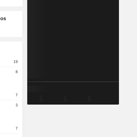
los
19
8
7
3
7