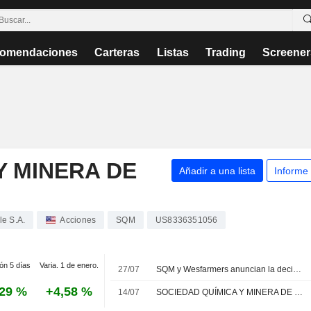
omendaciones
Carteras
Listas
Trading
Screener
Y MINERA DE
Añadir a una lista
Informe
le S.A.
Acciones
SQM
US8336351056
ión 5 días
Varia. 1 de enero.
27/07
SQM y Wesfarmers anuncian la decisión final de inversión para la ampliación del proyecto de litio Mt Holland
,29 %
+4,58 %
14/07
SOCIEDAD QUÍMICA Y MINERA DE CHILE S.A. : El Deutsche Bank Securities continua con un recomendación de compra