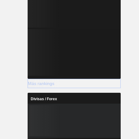
Más rankings
Divisas / Forex