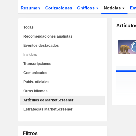
Resumen
Cotizaciones
Gráficos
Noticias
Em
Artícul
Todas
Recomendaciones analistas
Eventos destacados
Insiders
Transcripciones
Comunicados
Publs. oficiales
Otros idiomas
Artículos de MarketScreener
Estrategias MarketScreener
Filtros