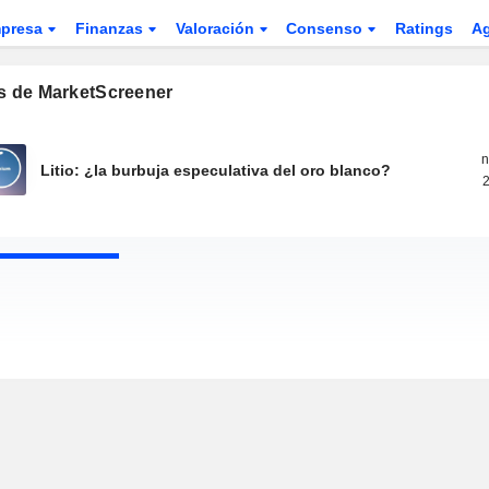
presa
Finanzas
Valoración
Consenso
Ratings
A
os de MarketScreener
n
Litio: ¿la burbuja especulativa del oro blanco?
2