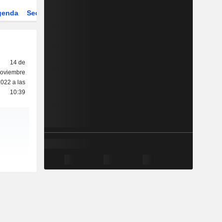
genda
Sector
Derivados
ETFs
14 de
oviembre
022 a las
10:39