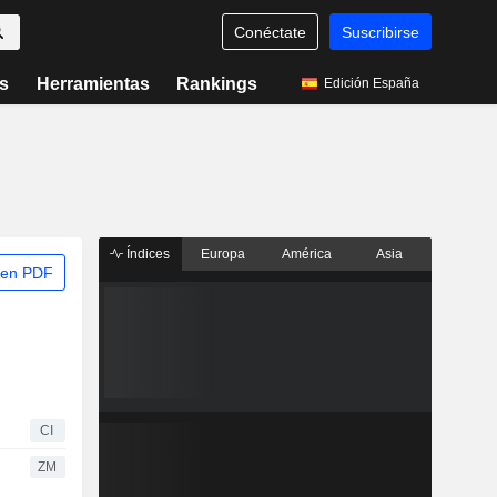
Conéctate
Suscribirse
s
Herramientas
Rankings
Edición España
Índices
Europa
América
Asia
 en PDF
CI
ZM