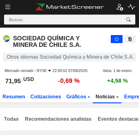
SOCIEDAD QUÍMICA Y MINERA DE CHILE S.A.
71,95
$
-0,69 %
SOCIEDAD QUÍMICA Y
MINERA DE CHILE S.A.
Otros idiomas Sociedad Química y Minera de Chile S.A.
Mercado cerrado -
NYSE
22:00:02 07/08/2026
Varia. 1 de enero.
USD
-0,69 %
71,95
+4,58 %
Resumen
Cotizaciones
Gráficos
Noticias
Empr
Todas
Recomendaciones analistas
Eventos destaca