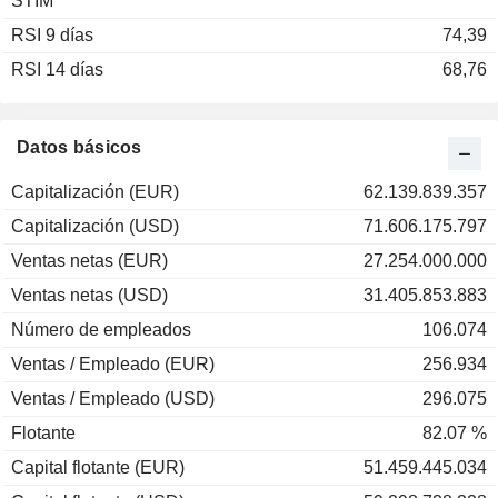
STIM
2003
+26,13 %
RSI 9 días
2002
-11,69 %
74,39
RSI 14 días
2001
-5,06 %
68,76
2000
+14,63 %
1999
+66,35 %
Datos básicos
1998
+12,56 %
Capitalización (EUR)
62.139.839.357
1997
+42,96 %
Capitalización (USD)
71.606.175.797
1996
-8,30 %
Ventas netas (EUR)
27.254.000.000
1995
+10,23 %
Ventas netas (USD)
31.405.853.883
1994
-26,40 %
Número de empleados
106.074
1993
+25,56 %
Ventas / Empleado (EUR)
256.934
1992
+43,45 %
Ventas / Empleado (USD)
296.075
Flotante
82.07 %
Capital flotante (EUR)
51.459.445.034