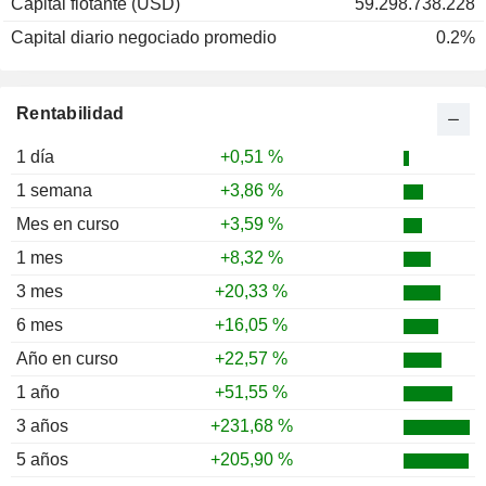
Capital flotante (USD)
59.298.738.228
Capital diario negociado promedio
0.2%
Rentabilidad
1 día
+0,51 %
1 semana
+3,86 %
Mes en curso
+3,59 %
1 mes
+8,32 %
3 mes
+20,33 %
6 mes
+16,05 %
Año en curso
+22,57 %
1 año
+51,55 %
3 años
+231,68 %
5 años
+205,90 %