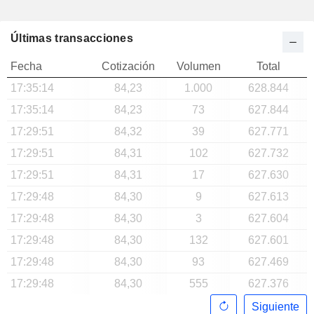
Últimas transacciones
Fecha
Cotización
Volumen
Total
17:35:14
84,23
1.000
628.844
17:35:14
84,23
73
627.844
17:29:51
84,32
39
627.771
17:29:51
84,31
102
627.732
17:29:51
84,31
17
627.630
17:29:48
84,30
9
627.613
17:29:48
84,30
3
627.604
17:29:48
84,30
132
627.601
17:29:48
84,30
93
627.469
17:29:48
84,30
555
627.376
Siguiente