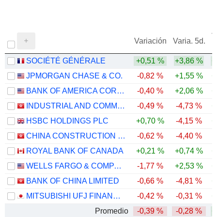
V
Variación
Varia. 5d.
SOCIÉTÉ GÉNÉRALE
+0,51 %
+3,86 %
+
JPMORGAN CHASE & CO.
-0,82 %
+1,55 %
+
BANK OF AMERICA CORPORATION
-0,40 %
+2,06 %
+
INDUSTRIAL AND COMMERCIAL BANK OF CHINA LIMITED
-0,49 %
-4,73 %
+
HSBC HOLDINGS PLC
+0,70 %
-4,15 %
+
CHINA CONSTRUCTION BANK CORPORATION
-0,62 %
-4,40 %
ROYAL BANK OF CANADA
+0,21 %
+0,74 %
+
WELLS FARGO & COMPANY
-1,77 %
+2,53 %
+
BANK OF CHINA LIMITED
-0,66 %
-4,81 %
+
MITSUBISHI UFJ FINANCIAL GROUP, INC.
-0,42 %
-0,31 %
+
Promedio
-0,39 %
-0,28 %
+