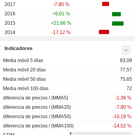
2017
-7,90 %
2016
+9,81 %
2015
+21,66 %
2014
-17,12 %
2013
+48,98 %
Indicadores
2012
+64,72 %
Media móvil 5 días
2011
-57,22 %
83,09
Media móvil 20 días
2010
-17,83 %
77,57
Media móvil 50 días
2009
+35,97 %
75,65
Media móvil 100 días
2008
-63,61 %
72
diferencia de precios / (MMA5)
2007
-23,07 %
-1,36 %
diferencia de precios / (MMA20)
2006
+23,77 %
-7,90 %
diferencia de precios / (MMA50)
2005
+39,56 %
-10,19 %
diferencia de precios / (MMA100)
2004
+6,36 %
-14,52 %