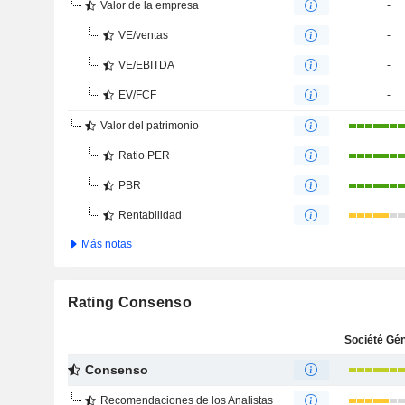
Valor de la empresa
-
VE/ventas
-
VE/EBITDA
-
EV/FCF
-
Valor del patrimonio
Ratio PER
PBR
Rentabilidad
Más notas
Rating Consenso
Consenso
Recomendaciones de los Analistas