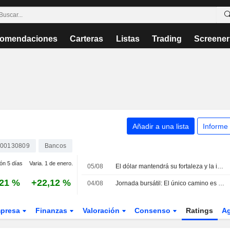
omendaciones
Carteras
Listas
Trading
Screener
Añadir a una lista
Informe
00130809
Bancos
ión 5 días
Varia. 1 de enero.
05/08
El dólar mantendrá su fortaleza y la intervención en el yen no cambiará las reglas del juego
,21 %
+22,12 %
04/08
Jornada bursátil: El único camino es hacia arriba
presa
Finanzas
Valoración
Consenso
Ratings
A