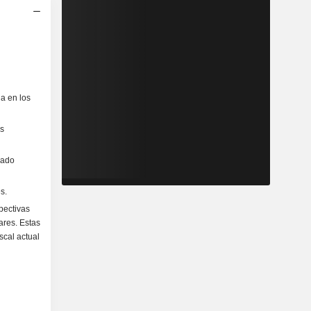
a en los
os
sado
s.
pectivas
ares. Estas
scal actual