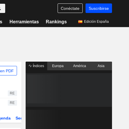
Conéctate
Suscribirse
s
Herramientas
Rankings
Edición España
Índices
Europa
América
Asia
 en PDF
RE
RE
genda
Sector
Derivados
ETFs