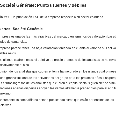
Société Générale: Puntos fuertes y débiles
n MSCI, la puntuación ESG de la empresa respecto a su sector es buena.
ertes: Société Générale
mpresa es una de las más atractivas del mercado en términos de valoración basad
iplos de ganancias.
mpresa parece tener una baja valoración teniendo en cuenta el valor de sus activ
ables netos.
os últimos cuatro meses, el objetivo de precio promedio de los analistas se ha revi
ificativamente al alza.
pinión de los analistas que cubren el tema ha mejorado en los últimos cuatro mese
una gran visibilidad de las actividades del grupo para los próximos años. Las pers
os futuros ingresos de los analistas que cubren el capital social siguen siendo simil
maciones apenas dispersas apoyan las ventas altamente predecibles para el año fi
 próximo.
óricamente, la compañía ha estado publicando cifras que están por encima de las
ctativas.