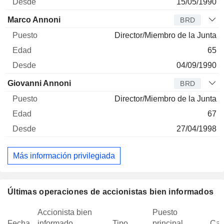
15/05/1990
Marco Annoni
BRD
Director/Miembro de la Junta
65
04/09/1990
Giovanni Annoni
BRD
Director/Miembro de la Junta
67
27/04/1998
Más información privilegiada
Últimas operaciones de accionistas bien informados
Accionista bien
Puesto
Fecha
informado
Tipo
principal
Can