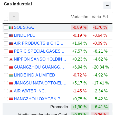
Gas industrial
V
Variación
Varia. 5d.
SOL S.P.A.
-0,89 %
-1,76 %
+
LINDE PLC
-0,19 %
-3,64 %
AIR PRODUCTS & CHEMICALS, INC.
+1,64 %
-0,09 %
PERIC SPECIAL GASES CO., LTD.
+7,57 %
+8,21 %
+
NIPPON SANSO HOLDINGS CORPORATION
+0,23 %
+4,62 %
+
GUANGZHOU GUANGGANG GASES & ENERGY CO.,LTD.
+6,94 %
+20,34 %
+
LINDE INDIA LIMITED
-0,72 %
+4,92 %
JIANGSU NATA OPTO-ELECTRONIC MATERIAL CO., LTD.
+5,17 %
+17,41 %
+
AIR WATER INC.
-1,45 %
+2,34 %
HANGZHOU OXYGEN PLANT GROUP CO., LTD.
+0,75 %
+5,42 %
Promedio
+1,90 %
+6,41 %
+
Media ponderada por Capi.
+0,87 %
-0,26 %
+