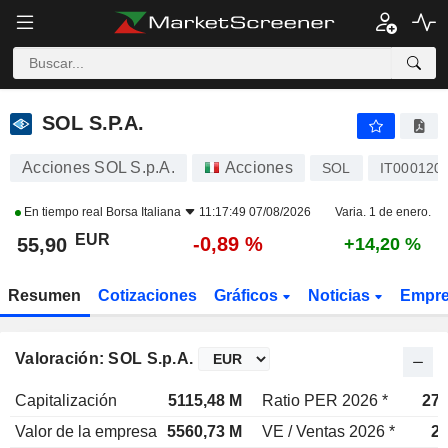
SOL S.P.A.
55,90
€
-0,89 %
SOL S.P.A.
Acciones SOL S.p.A.
Acciones
SOL
IT000120
En tiempo real
Borsa Italiana
11:17:49 07/08/2026
Varia. 1 de enero.
EUR
-0,89 %
55,90
+14,20 %
Resumen
Cotizaciones
Gráficos
Noticias
Empr
Valoración: SOL S.p.A.
Capitalización
5115,48 M
Ratio PER 2026 *
27,
Valor de la empresa
5560,73 M
VE / Ventas 2026 *
2,