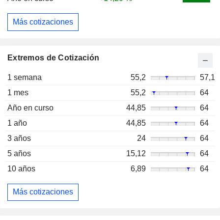
Más cotizaciones
Extremos de Cotización
1 semana
55,2
57,1
1 mes
55,2
64
Año en curso
44,85
64
1 año
44,85
64
3 años
24
64
5 años
15,12
64
10 años
6,89
64
Más cotizaciones