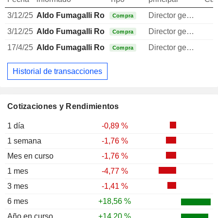
3/12/25
Aldo Fumagalli Romario
Director general
Compra
3/12/25
Aldo Fumagalli Romario
Director general
Compra
17/4/25
Aldo Fumagalli Romario
Director general
Compra
Historial de transacciones
Cotizaciones y Rendimientos
1 día
-0,89 %
1 semana
-1,76 %
Mes en curso
-1,76 %
1 mes
-4,77 %
3 mes
-1,41 %
6 mes
+18,56 %
Año en curso
+14,20 %