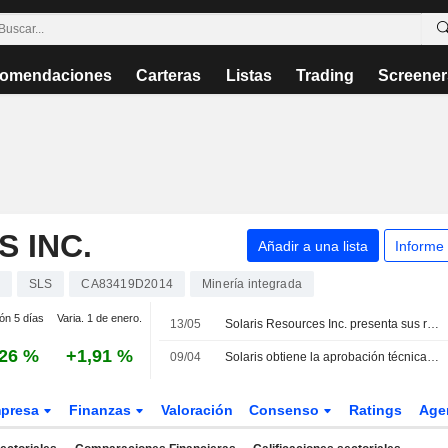
omendaciones
Carteras
Listas
Trading
Screener
 INC.
Añadir a una lista
Informe
SLS
CA83419D2014
Minería integrada
ión 5 días
Varia. 1 de enero.
13/05
Solaris Resources Inc. presenta sus resultados financieros del primer trimestre finalizado el 31 de marzo de 2026
,26 %
+1,91 %
09/04
Solaris obtiene la aprobación técnica del EsIA y fortalece su balance
presa
Finanzas
Valoración
Consenso
Ratings
Age