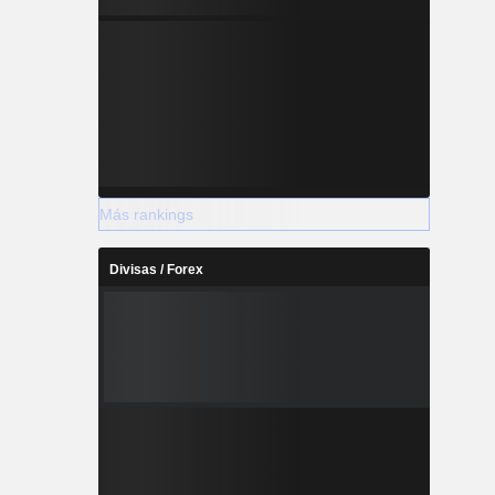
Más rankings
Divisas / Forex