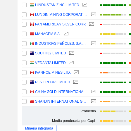
HINDUSTAN ZINC LIMITED
LUNDIN MINING CORPORATION
PAN AMERICAN SILVER CORP.
MANAGEM S.A.
INDUSTRIAS PEÑOLES, S.A.B. DE C.V.
SOUTH32 LIMITED
VEDANTA LIMITED
IVANHOE MINES LTD.
PLS GROUP LIMITED
CHINA GOLD INTERNATIONAL RESOURCES CORP. LTD.
SHANJIN INTERNATIONAL GOLD CO., LTD.
Promedio
Media ponderada por Capi.
Minería integrada