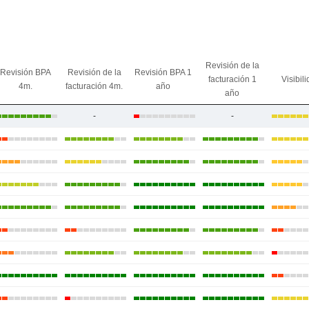
Revisión de la
Revisión BPA
Revisión de la
Revisión BPA 1
facturación 1
Visibil
4m.
facturación 4m.
año
año
-
-