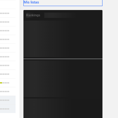
Mis listas
-
24
Rankings
3
1
5
13
9
15
17
-
1
12
16