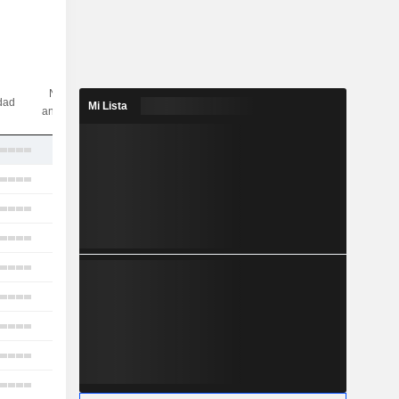
N.º de
idad
Mi Lista
analistas
5
17
21
15
20
10
17
17
14