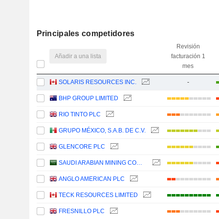
Principales competidores
Revisión
Añadir a una lista
facturación 1
mes
SOLARIS RESOURCES INC.
-
BHP GROUP LIMITED
RIO TINTO PLC
GRUPO MÉXICO, S.A.B. DE C.V.
GLENCORE PLC
SAUDI ARABIAN MINING COMPANY (MAADEN)
ANGLO AMERICAN PLC
TECK RESOURCES LIMITED
FRESNILLO PLC