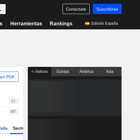
Conéctate
Suscribirse
s
Herramientas
Rankings
Edición España
Índices
Europa
América
Asia
 en PDF
CI
MT
nda
Sector
Derivados
ETFs