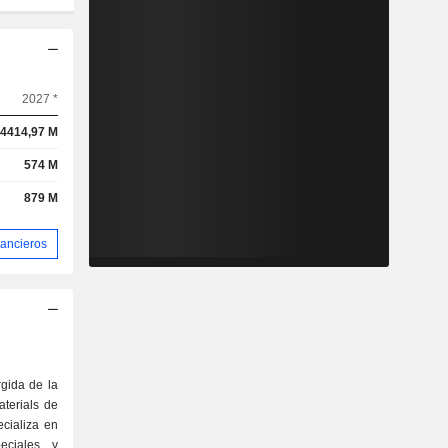
2027 *
4414,97 M
574 M
879 M
nancieros
rgida de la
terials de
ecializa en
eciales y