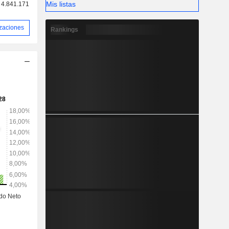
Mis listas
4.841.171
izaciones
Rankings