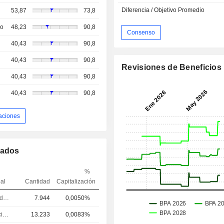
Diferencia / Objetivo Promedio
53,87
73,8
so
48,23
90,8
Consenso
40,43
90,8
40,43
90,8
Revisiones de Beneficios
40,43
90,8
40,43
90,8
aciones
mados
%
pal
Cantidad
Capitalización
Ejecutivo/alto directivo
7.944
0,0050%
Director financiero
13.233
0,0083%