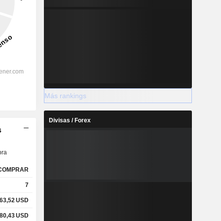
Más rankings
Divisas / Forex
s
ra
COMPRAR
7
63,52
USD
80,43
USD