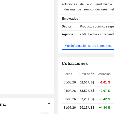
soluciones de alto rendimiento
industrias de semiconductores, refr
energía y aplicaciones de prote
Empleados
actividad del grupo se organiza en 
familias de productos: - refrigerantes y
Sector
Productos químicos esp
soluciones aplicadas: agentes e
Agenda
27/08
Fecha ex dividendo - 
soluciones de refrigeración para 
datos, disolventes, aerosoles, mat
embalaje para el sector sanitario
Más información sobre la empresa
materiales electrónicos y especiales
alto rendimiento, materiales para la 
de semiconductores, productos de la
Cotizaciones
reactivos especiales.
Fecha
Cotización
Variación
05/08/26
62,50
US$
-1,61 %
04/08/26
63,52 US$
+2,07 %
03/08/26
62,23 US$
+3,42 %
Inc.
31/07/26
60,17 US$
+4,84 %