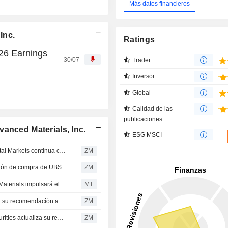
Más datos financieros
Inc.
Ratings
026 Earnings
30/07
Trader
Inversor
Global
Calidad de las
publicaciones
anced Materials, Inc.
ESG MSCI
SOLSTICE ADVANCED MATERIALS, INC. : El RBC Capital Markets continua con su recomendación de compra
ZM
ón de compra de UBS
ZM
La compra de Element Solutions por Solstice Advanced Materials impulsará el crecimiento en electrónica y energía nuclear, según UBS
MT
SOLSTICE ADVANCED MATERIALS, INC. : UBS Cambia su recomendación a compra
ZM
SOLSTICE ADVANCED MATERIALS, INC. : El Truist Securities actualiza su recomendación a compra
ZM