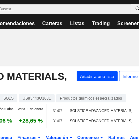
omendaciones
Carteras
Listas
Trading
Screener
 MATERIALS,
Añadir a una lista
Informe
SOLS
US83443Q1031
Productos químicos especializados
ión 5 días
Varia. 1 de enero.
31/07
SOLSTICE ADVANCED MATERIALS, INC. : El RBC Capital Markets continua con su recomendación de compra
,06 %
+28,65 %
31/07
SOLSTICE ADVANCED MATERIALS, INC. : recomendación de compra de UBS
presa
Finanzas
Valoración
Consenso
Ratings
Age