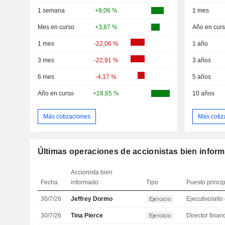
1 semana
+9,06 %
1 mes
Mes en curso
+3,87 %
Año en cur
1 mes
-22,06 %
1 año
3 mes
-22,91 %
3 años
6 mes
-4,17 %
5 años
Año en curso
+28,65 %
10 años
Más cotizaciones
Más cotiz
Últimas operaciones de accionistas bien infor
Accionista bien
Fecha
informado
Tipo
Puesto princi
30/7/26
Jeffrey Dormo
Ejercicio
30/7/26
Tina Pierce
Ejercicio