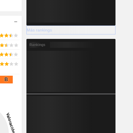
Más rankings
Rankings
B