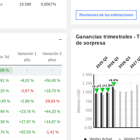
co
10.590
0,0067%
Revisiones de las estimaciones
Ganancias trimestrales - 
de sorpresa
Variación 1
Variación 3
ia. 5d.
Capi.($)
año
años
,06 %
-
-
10,09 mil M
,91 %
+8,02 %
+56,40 %
79,69 mil M
,25 %
-0,67 %
+18,70 %
38,02 mil M
,45 %
+2,89 %
-29,93 %
37,75 mil M
,94 %
+23,76 %
+44,20 %
28,18 mil M
,38 %
+27,87 %
+14,87 %
23,75 mil M
,76 %
+92,55 %
-1,41 %
19,59 mil M