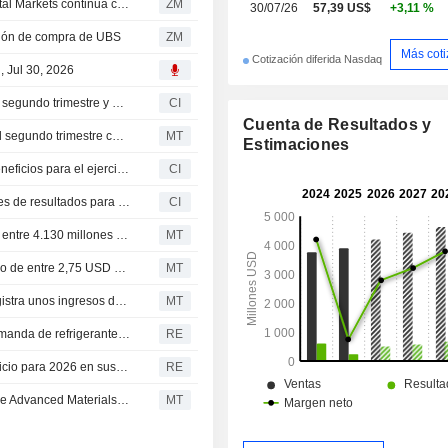
SOLSTICE ADVANCED MATERIALS, INC. : El RBC Capital Markets continua con su recomendación de compra
ZM
30/07/26
57,39 US$
+3,11 %
ón de compra de UBS
ZM
Más cot
Cotización diferida Nasdaq
, Jul 30, 2026
Solstice Advanced Materials presenta sus resultados del segundo trimestre y del primer semestre de 2026
CI
Cuenta de Resultados y
Solstice Advanced Materials supera las previsiones en el segundo trimestre con un aumento de las ventas
MT
Estimaciones
Solstice Advanced Materials eleva sus previsiones de beneficios para el ejercicio 2026
CI
Solstice Advanced Materials, Inc. presenta sus previsiones de resultados para el tercer trimestre de 2026
CI
Solstice Advanced Materials prevé unas ventas netas de entre 4.130 millones y 4.190 millones USD para 2026, por encima de las estimaciones
MT
Solstice Advanced prevé un beneficio por acción ajustado de entre 2,75 USD y 2,95 USD para 2026, frente a los 2,67 USD estimados por FactSet
MT
Flash de resultados: Solstice Advanced Materials Inc. registra unos ingresos de 1.150 millones USD en el segundo trimestre
MT
Solstice eleva sus previsiones anuales ante la sólida demanda de refrigerantes y materiales electrónicos
RE
Honeywell Technologies eleva sus previsiones de beneficio para 2026 en sus primeros resultados tras la segregación
RE
La adquisición de Element Solutions por parte de Solstice Advanced Materials impulsará el retorno del flujo de caja sobre la inversión, según UBS
MT