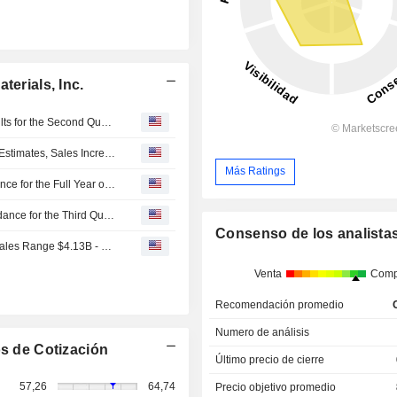
terials, Inc.
Solstice Advanced Materials, Inc. Reports Earnings Results for the Second Quarter and Six Months Ended June 30, 2026
Solstice Advanced Materials Q2 Adjusted Earnings Beat Estimates, Sales Increase
Más Ratings
Solstice Advanced Materials, Inc. Raises Earnings Guidance for the Full Year of 2026
Solstice Advanced Materials, Inc. Provides Earnings Guidance for the Third Quarter of 2026
Consenso de los analista
(SOLS) Solstice Advanced Materials Expects 2026 Net Sales Range $4.13B - $4.19B, vs. FactSet Est of $4.08B
Venta
Comp
Recomendación promedio
Numero de análisis
s de Cotización
Último precio de cierre
57,26
64,74
Precio objetivo promedio