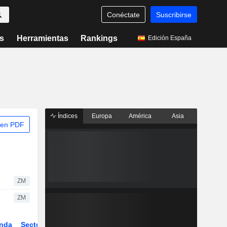
Conéctate
Suscribirse
s
Herramientas
Rankings
Edición España
Índices
Europa
América
Asia
 en PDF
ZM
ZM
nda
Sector
Derivados