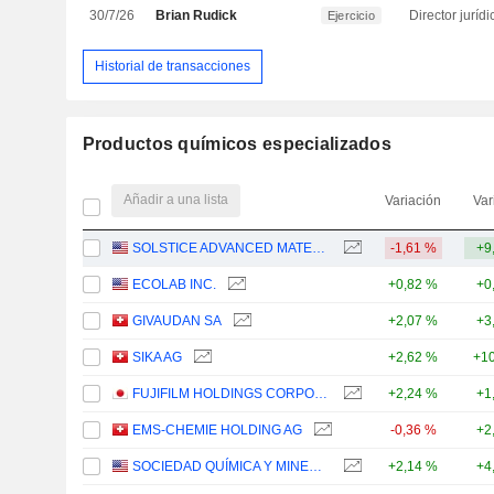
30/7/26
Brian Rudick
Director jurídi
Ejercicio
Historial de transacciones
Productos químicos especializados
Añadir a una lista
Variación
Var
SOLSTICE ADVANCED MATERIALS, INC.
-1,61 %
+9
ECOLAB INC.
+0,82 %
+0
GIVAUDAN SA
+2,07 %
+3
SIKA AG
+2,62 %
+10
FUJIFILM HOLDINGS CORPORATION
+2,24 %
+1
EMS-CHEMIE HOLDING AG
-0,36 %
+2
SOCIEDAD QUÍMICA Y MINERA DE CHILE S.A.
+2,14 %
+4