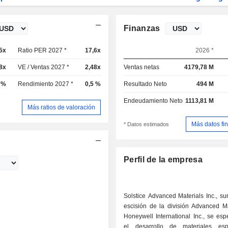
Finanzas
5x
Ratio PER 2027 *
17,6x
2026 *
8x
VE / Ventas 2027 *
2,48x
Ventas netas
4179,78 M
 %
Rendimiento 2027 *
0,5 %
Resultado Neto
494 M
Endeudamiento Neto
1113,81 M
Más ratios de valoración
Más datos fi
* Datos estimados
Perfil de la empresa
Solstice Advanced Materials Inc., su
escisión de la división Advanced Ma
Honeywell International Inc., se esp
el desarrollo de materiales esp