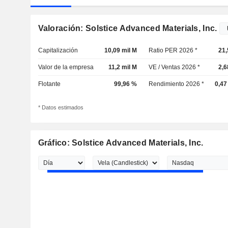
Valoración: Solstice Advanced Materials, Inc.
Capitalización
10,09 mil M
Ratio PER 2026 *
21,
Valor de la empresa
11,2 mil M
VE / Ventas 2026 *
2,6
Flotante
99,96 %
Rendimiento 2026 *
0,47
* Datos estimados
Gráfico: Solstice Advanced Materials, Inc.