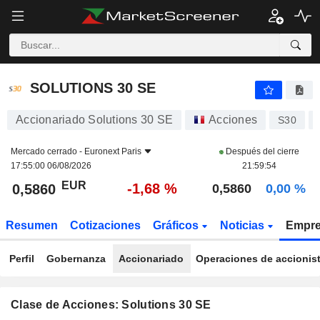
SOLUTIONS 30 SE
0,5860
€
-1,68 %
SOLUTIONS 30 SE
Accionariado Solutions 30 SE
Acciones
S30
Mercado cerrado -
Euronext Paris
Después del cierre
17:55:00 06/08/2026
21:59:54
EUR
-1,68 %
0,5860
0,5860
0,00 %
Resumen
Cotizaciones
Gráficos
Noticias
Empr
Perfil
Gobernanza
Accionariado
Operaciones de accionis
Clase de Acciones: Solutions 30 SE