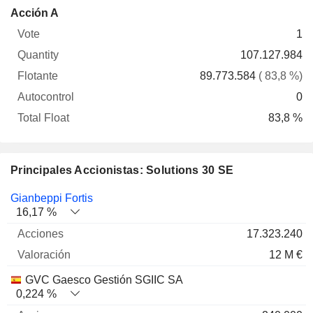
Total
Acción A
Vote
Quantity
Flotante
Autocontrol
Float
1
107.127.984
89.773.584
( 83,8 %)
0
83,8 %
Principales Accionistas: Solutions 30 SE
Nombre
Acciones
%
Valoración
Gianbeppi Fortis
16,17 %
17.323.240
12 M €
GVC Gaesco Gestión SGIIC SA
0,224 %