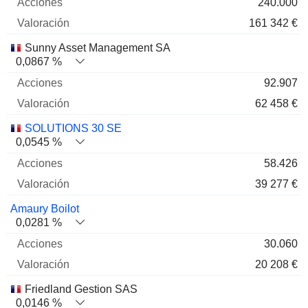
240.000
161 342 €
Sunny Asset Management SA
0,0867 %
92.907
62 458 €
SOLUTIONS 30 SE
0,0545 %
58.426
39 277 €
Amaury Boilot
0,0281 %
30.060
20 208 €
Friedland Gestion SAS
0,0146 %