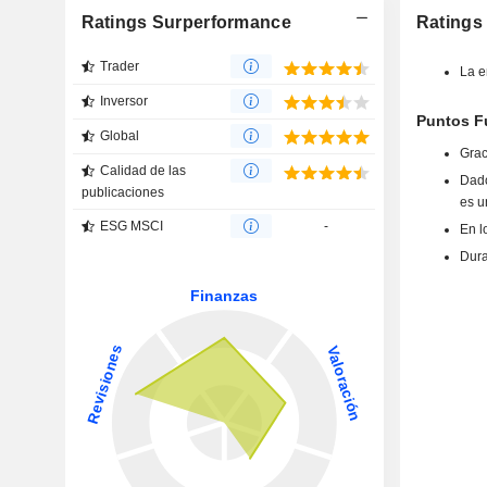
Ratings Surperformance
Ratings 
Trader
La e
Inversor
Puntos Fu
Global
Grac
Calidad de las
Dado
publicaciones
es u
ESG MSCI
-
En l
Dura