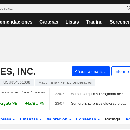
omendaciones
Carteras
Listas
Trading
Screener
S, INC.
Añadir a una lista
Informe
USU834501038
Maquinaria y vehículos pesados
riación 5 días
Varia. 1 de enero.
23/07
Somero amplía su programa de recompra; Talisman anuncia un hallazgo oportunista
+3,56 %
+5,91 %
23/07
Somero Enterprises eleva su programa de recompra de acciones hasta los 12 millones USD
presa
Finanzas
Valoración
Consenso
Ratings
A