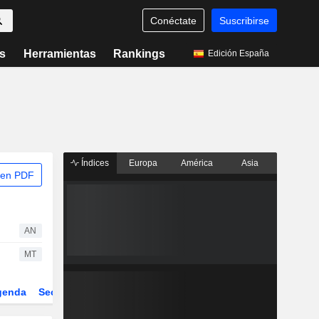
Conéctate
Suscribirse
s
Herramientas
Rankings
Edición España
Índices
Europa
América
Asia
 en PDF
AN
MT
genda
Sector
Derivados