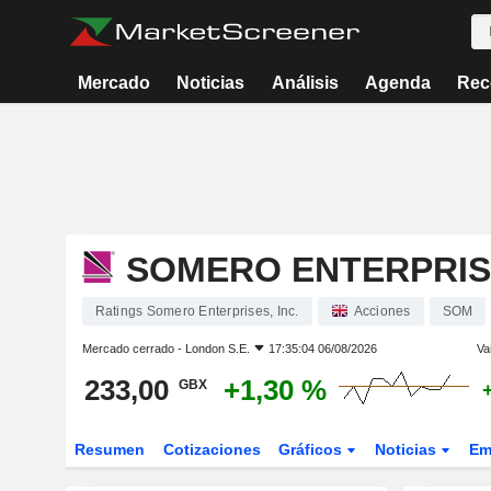
Mercado
Noticias
Análisis
Agenda
Rec
SOMERO ENTERPRISE
Ratings Somero Enterprises, Inc.
Acciones
SOM
Mercado cerrado -
London S.E.
17:35:04 06/08/2026
Va
233,00
+1,30 %
GBX
Resumen
Cotizaciones
Gráficos
Noticias
Em