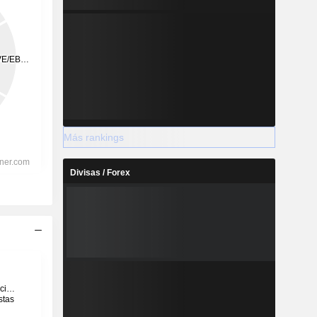
Más rankings
Divisas / Forex