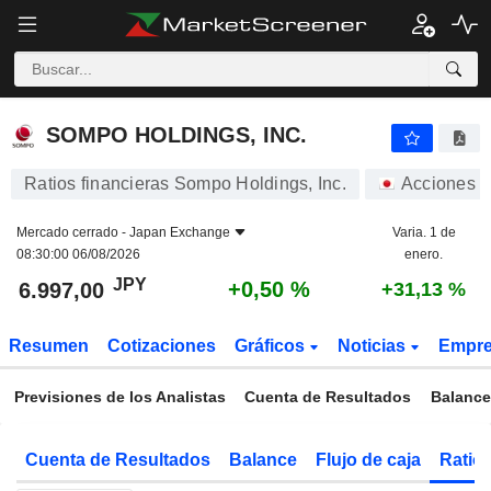
SOMPO HOLDINGS, INC.
6.997,00
¥
+0,50 %
SOMPO HOLDINGS, INC.
Ratios financieras Sompo Holdings, Inc.
Acciones
Mercado cerrado -
Japan Exchange
Varia. 1 de
08:30:00 06/08/2026
enero.
JPY
+0,50 %
6.997,00
+31,13 %
Resumen
Cotizaciones
Gráficos
Noticias
Empr
Previsiones de los Analistas
Cuenta de Resultados
Balance
Cuenta de Resultados
Balance
Flujo de caja
Ratios