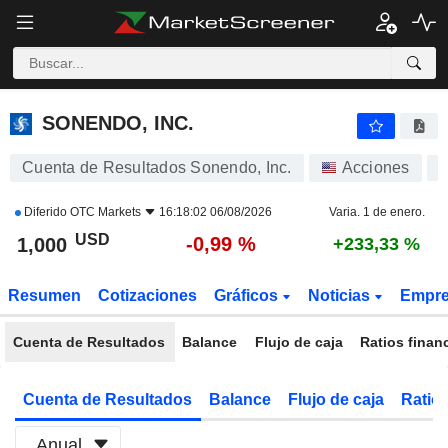
SONENDO, INC.
1,000
$
-0,99 %
SONENDO, INC.
Cuenta de Resultados Sonendo, Inc.
Acciones
Diferido
OTC Markets
16:18:02 06/08/2026
Varia. 1 de enero.
USD
-0,99 %
1,000
+233,33 %
Resumen
Cotizaciones
Gráficos
Noticias
Empr
Cuenta de Resultados
Balance
Flujo de caja
Ratios finan
Cuenta de Resultados
Balance
Flujo de caja
Ratios
Anual