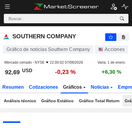
SOUTHERN COMPANY
92,69
$
-0,23 %
SOUTHERN COMPANY
Gráfico de noticias Southern Company
Acciones
Mercado cerrado -
NYSE
22:00:02 07/08/2026
Varia. 1 de enero.
USD
-0,23 %
92,69
+6,30 %
Resumen
Cotizaciones
Gráficos
Noticias
Empr
Análisis técnico
Gráfico Estático
Gráfico Total Return
Grá