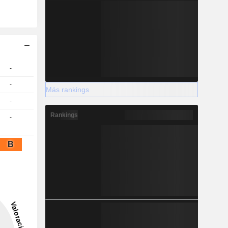
-
-
Más rankings
-
Rankings
-
B