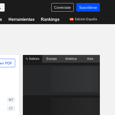
Conéctate
Suscribirse
s
Herramientas
Rankings
Edición España
Índices
Europa
América
Asia
 en PDF
MT
CI