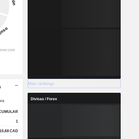
Más rankings
s
Divisas / Forex
ra
CUMULAR
1
10,68
CAD