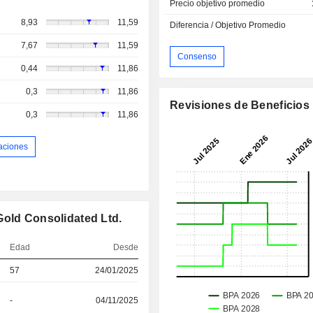
Precio objetivo promedio
8,93
11,59
Diferencia / Objetivo Promedio
7,67
11,59
Consenso
0,44
11,86
0,3
11,86
Revisiones de Beneficios
0,3
11,86
aciones
Gold Consolidated Ltd.
Edad
Desde
57
24/01/2025
-
04/11/2025