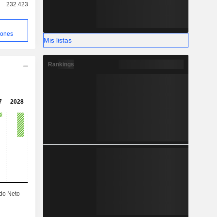
 extensión
232.423
iones
Mis listas
Rankings