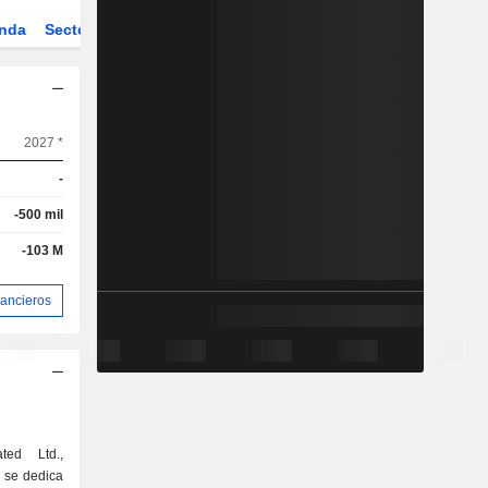
nda
Sector
Derivados
2027 *
-
-500 mil
-103 M
nancieros
ted Ltd.,
 se dedica