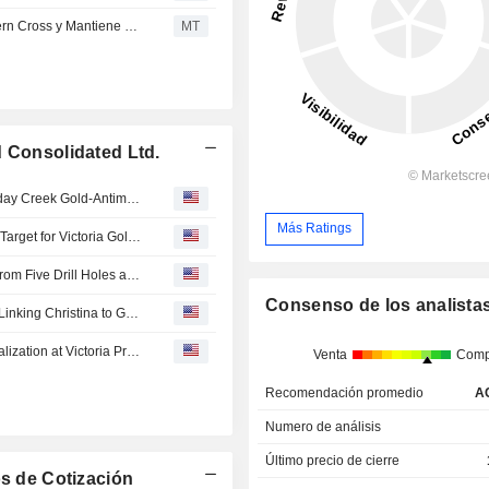
Stifel Reafirma la Recomendación de Compra de Southern Cross y Mantiene el Precio Objetivo en 10 Dólares Canadienses
MT
d Consolidated Ltd.
Southern Cross Gold Updates Exploration Target at Sunday Creek Gold-Antimony Project, Victoria, Australia
Más Ratings
Southern Cross Gold Consolidated Updates Exploration Target for Victoria Gold-Antimony Project
Southern Cross Gold Consolidated Ltd Reports Results from Five Drill Holes at Sunday Creek Gold-Antimony Project
Consenso de los analista
Southern Cross Gold Drills 481 Metres of Mineralization Linking Christina to Golden Dyke in Westernmost Hole Including 0.8 Metres @ 141.0 g/t Gold
Southern Cross Gold Consolidated Identifies Gold Mineralization at Victoria Project
Venta
Comp
Recomendación promedio
A
Numero de análisis
Último precio de cierre
s de Cotización