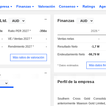
presa
Finanzas
Valoración
Consenso
Ratings
Age
Ltd.
Finanzas
8x
Ratio PER 2027 *
-356x
2026 *
-
VE / Ventas 2027 *
-
Ventas netas
-
-
Rendimiento 2027 *
-
Resultado Neto
-1,7 M
Endeudamiento Neto
-98,79 M
Más ratios de valoración
Más datos fi
* Datos estimados
.
Perfil de la empresa
Southern Cross Gold Consolida
anteriormente Mawson Gold Limited,