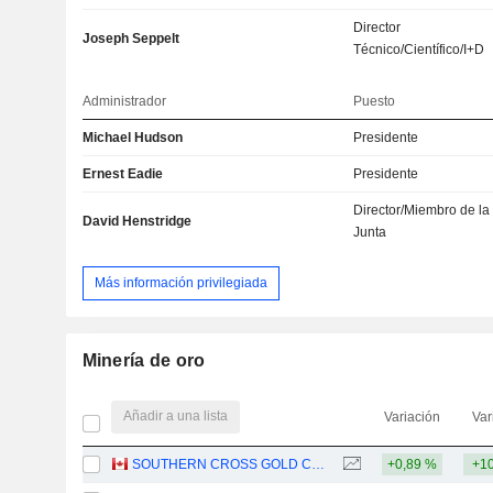
Director
Joseph Seppelt
Técnico/Científico/I+D
Administrador
Puesto
Michael Hudson
Presidente
Ernest Eadie
Presidente
Director/Miembro de la
David Henstridge
Junta
Más información privilegiada
Minería de oro
Añadir a una lista
Variación
Var
SOUTHERN CROSS GOLD CONSOLIDATED LTD.
+0,89 %
+10