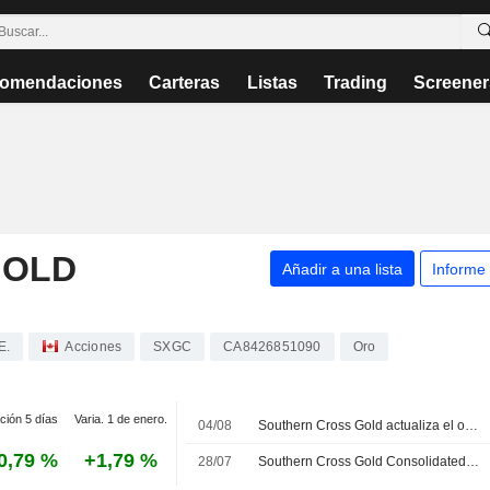
omendaciones
Carteras
Listas
Trading
Screener
GOLD
Añadir a una lista
Informe
E.
Acciones
SXGC
CA8426851090
Oro
ción 5 días
Varia. 1 de enero.
04/08
Southern Cross Gold actualiza el objetivo de exploración de su proyecto de oro y antimonio en Victoria
0,79 %
+1,79 %
28/07
Southern Cross Gold Consolidated Ltd presenta los resultados de cinco perforaciones en el proyecto de oro y antimonio de Sunday Creek