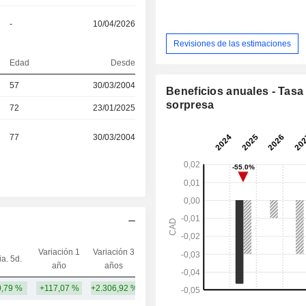
-
10/04/2026
Revisiones de las estimaciones
Edad
Desde
57
30/03/2004
Beneficios anuales - Tasa
sorpresa
72
23/01/2025
77
30/03/2004
Variación 1
Variación 3
ia. 5d.
Capi.($)
año
años
,79 %
+117,07 %
+2.306,92 %
2052,29 M