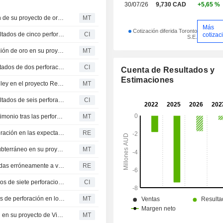
kilómetros cuadrados (km2) y una
30/07/26
9,730 CAD
+5,65 %
combinada de 37 km.
Southern Cross Gold actualiza el objetivo de exploración de su proyecto de oro y antimonio en Victoria
MT
Más
Cotización diferida Toronto
Southern Cross Gold Consolidated Ltd presenta los resultados de cinco perforaciones en el proyecto de oro y antimonio de Sunday Creek
CI
cotizac
S.E.
Southern Cross Gold Consolidated identifica mineralización de oro en su proyecto de Victoria
MT
Southern Cross Gold Consolidated Ltd anuncia los resultados de dos perforaciones en su proyecto Redcastle en Victoria
CI
Cuenta de Resultados y
Estimaciones
Southern Cross Gold halla mineralización de oro de alta ley en el proyecto Redcastle en Victoria
MT
Southern Cross Gold Consolidated Ltd presenta los resultados de seis perforaciones en la zona superior del prospecto Golden Dyke, en el proyecto de oro y antimonio Sunday Creek
CI
Southern Cross Gold confirma mineralización rica en antimonio tras las perforaciones en Victoria
MT
El TSX sube un 1% impulsado por las mineras y la moderación en las expectativas de tipos en EE. UU.
RE
Southern Cross Gold Consolidated inicia el desarrollo subterráneo en su proyecto de Victoria
MT
Retiradas las alertas sobre un yacimiento de oro vinculadas erróneamente a varias compañías
RE
Southern Cross Gold Consolidated Ltd. anuncia resultados de siete perforaciones en los prospectos Apollo y Apollo East de su proyecto de oro y antimonio Sunday Creek en Victoria
CI
Southern Cross Gold cae un 4% tras presentar resultados de perforación en los prospectos Apollo y Apollo East
MT
Southern Cross Gold intercepta leyes de alta graduación en su proyecto de Victoria
MT