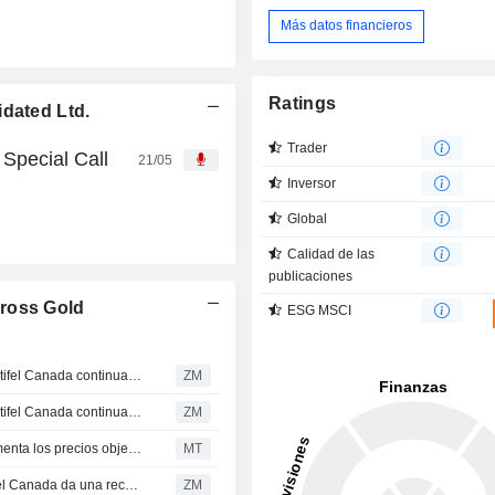
Más datos financieros
Ratings
idated Ltd.
Trader
Special Call
21/05
Inversor
Global
Calidad de las
publicaciones
Cross Gold
ESG MSCI
SOUTHERN CROSS GOLD CONSOLIDATED LTD. : El Stifel Canada continua con un recomendación de compra
ZM
SOUTHERN CROSS GOLD CONSOLIDATED LTD. : El Stifel Canada continua con un recomendación de compra
ZM
Stifel Canada eleva su previsión del precio del oro y aumenta los precios objetivo para las mineras
MT
SOUTHERN CROSS GOLD CONSOLIDATED LTD. : Stifel Canada da una recomendación de compra
ZM