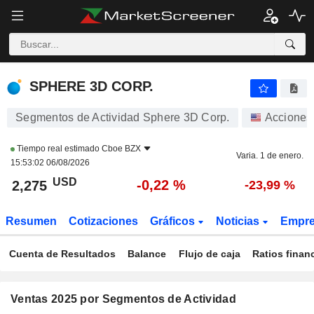
SPHERE 3D CORP.
2,275
$
-0,22 %
SPHERE 3D CORP.
Segmentos de Actividad Sphere 3D Corp.
Acciones
Tiempo real estimado
Cboe BZX
Varia. 1 de enero.
15:53:02 06/08/2026
USD
-0,22 %
2,275
-23,99 %
Resumen
Cotizaciones
Gráficos
Noticias
Empr
Cuenta de Resultados
Balance
Flujo de caja
Ratios finan
Ventas 2025 por Segmentos de Actividad