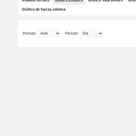
Análisis técnico
Gráfico Estático
Gráfico Total Return
Gráf
Gráfico de fuerza relativa
Periodo
Período