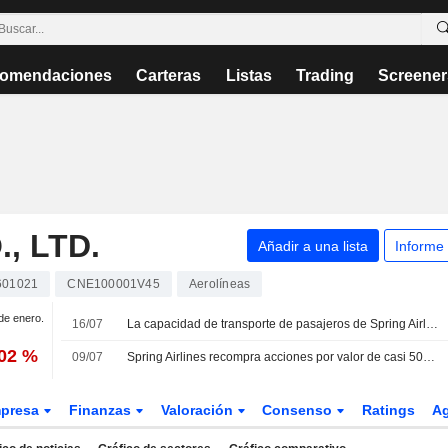
omendaciones
Carteras
Listas
Trading
Screener
, LTD.
Añadir a una lista
Informe
601021
CNE100001V45
Aerolíneas
 de enero.
16/07
La capacidad de transporte de pasajeros de Spring Airlines aumenta un 16% en junio
,02 %
09/07
Spring Airlines recompra acciones por valor de casi 500 millones de yuanes
presa
Finanzas
Valoración
Consenso
Ratings
A