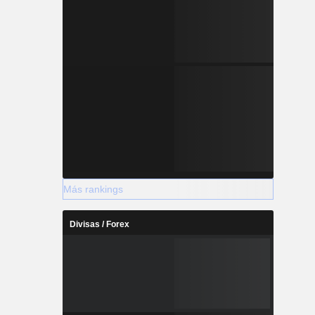
Más rankings
Divisas / Forex