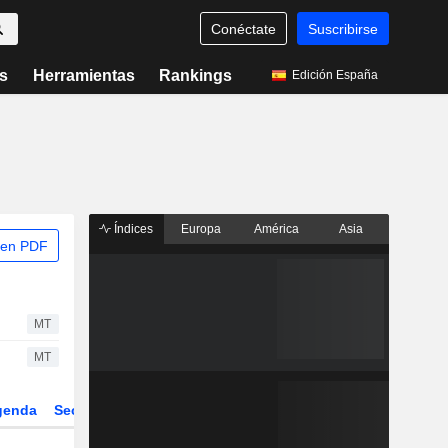
Conéctate
Suscribirse
s
Herramientas
Rankings
Edición España
Índices
Europa
América
Asia
 en PDF
MT
MT
genda
Sector