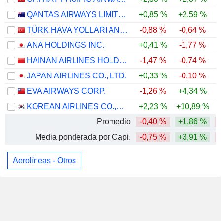
QANTAS AIRWAYS LIMITED
+0,85 %
+2,59 %
TÜRK HAVA YOLLARI ANONIM ORTAKLIGI
-0,88 %
-0,64 %
ANA HOLDINGS INC.
+0,41 %
-1,77 %
HAINAN AIRLINES HOLDING CO., LTD.
-1,47 %
-0,74 %
JAPAN AIRLINES CO., LTD.
+0,33 %
-0,10 %
EVA AIRWAYS CORP.
-1,26 %
+4,34 %
KOREAN AIRLINES CO.,LTD.
+2,23 %
+10,89 %
Promedio
-0,40 %
+1,86 %
Media ponderada por Capi.
-0,75 %
+3,91 %
Aerolíneas - Otros