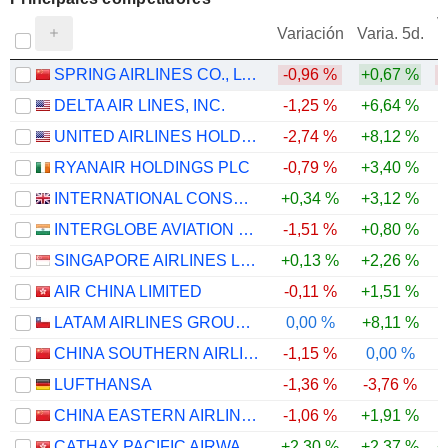
V
Variación
Varia. 5d.
SPRING AIRLINES CO., LTD.
-0,96 %
+0,67 %
DELTA AIR LINES, INC.
-1,25 %
+6,64 %
UNITED AIRLINES HOLDINGS, INC.
-2,74 %
+8,12 %
RYANAIR HOLDINGS PLC
-0,79 %
+3,40 %
INTERNATIONAL CONSOLIDATED AIRLINES GROUP, S.A.
+0,34 %
+3,12 %
INTERGLOBE AVIATION LIMITED
-1,51 %
+0,80 %
SINGAPORE AIRLINES LIMITED
+0,13 %
+2,26 %
AIR CHINA LIMITED
-0,11 %
+1,51 %
LATAM AIRLINES GROUP S.A.
0,00 %
+8,11 %
CHINA SOUTHERN AIRLINES COMPANY LIMITED
-1,15 %
0,00 %
LUFTHANSA
-1,36 %
-3,76 %
-
CHINA EASTERN AIRLINES CORPORATION LIMITED
-1,06 %
+1,91 %
CATHAY PACIFIC AIRWAYS LIMITED
+2,30 %
+2,37 %
+