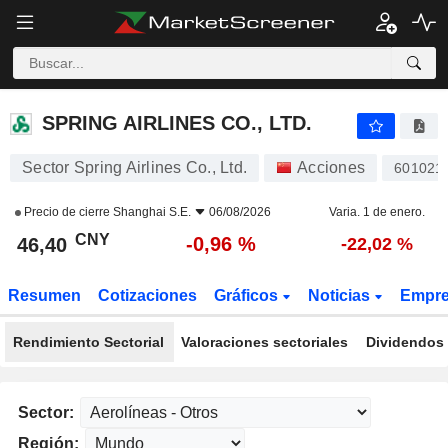
SPRING AIRLINES CO., LTD.
46,40
¥
-0,96 %
SPRING AIRLINES CO., LTD.
Sector Spring Airlines Co., Ltd.
Acciones
601021
Precio de cierre
Shanghai S.E.
06/08/2026
Varia. 1 de enero.
CNY
-0,96 %
46,40
-22,02 %
Resumen
Cotizaciones
Gráficos
Noticias
Empr
Rendimiento Sectorial
Valoraciones sectoriales
Dividendos 
Sector:
Región: