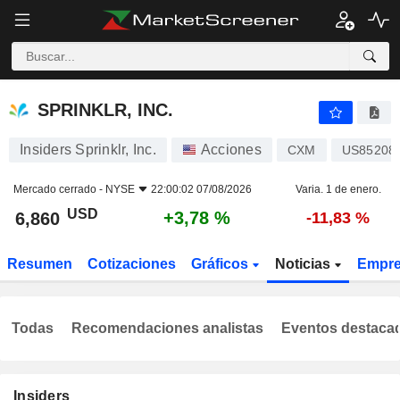
SPRINKLR, INC.
6,860
$
+3,78 %
SPRINKLR, INC.
Insiders Sprinklr, Inc.
Acciones
CXM
US85208
Mercado cerrado -
NYSE
22:00:02 07/08/2026
Varia. 1 de enero.
USD
+3,78 %
6,860
-11,83 %
Resumen
Cotizaciones
Gráficos
Noticias
Empr
Todas
Recomendaciones analistas
Eventos destaca
Insiders