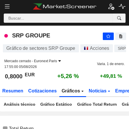
SRP GROUPE
0,8000
€
+5,26 %
SRP GROUPE
Gráfico de sectores SRP Groupe
Acciones
SRP
Mercado cerrado -
Euronext Paris
Varia. 1 de enero.
17:55:00 05/08/2026
EUR
+5,26 %
0,8000
+49,81 %
Resumen
Cotizaciones
Gráficos
Noticias
Empr
Análisis técnico
Gráfico Estático
Gráfico Total Return
Grá
Total Return