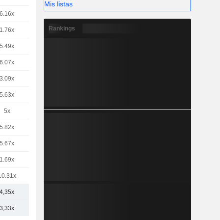
Mis listas
6.16x
Rankings
1.76x
5.49x
6.07x
3.09x
5.63x
5x
5.82x
5.67x
1.69x
10.31x
4,35x
3,33x