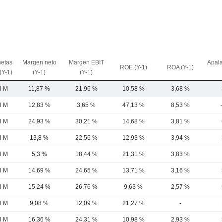
netas
Margen neto
Margen EBIT
Apal
ROE (Y-1)
ROA (Y-1)
(Y-1)
(Y-1)
(Y-1)
l M
11,87 %
21,96 %
10,58 %
3,68 %
l M
12,83 %
3,65 %
47,13 %
8,53 %
l M
24,93 %
30,21 %
14,68 %
3,81 %
l M
13,8 %
22,56 %
12,93 %
3,94 %
l M
5,3 %
18,44 %
21,31 %
3,83 %
l M
14,69 %
24,65 %
13,71 %
3,16 %
l M
15,24 %
26,76 %
9,63 %
2,57 %
l M
9,08 %
12,09 %
21,27 %
-
l M
16,36 %
24,31 %
10,98 %
2,93 %