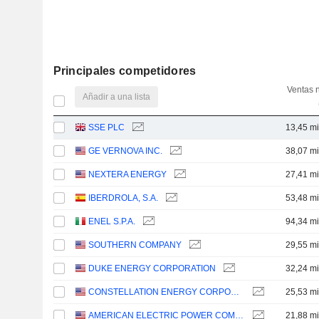
Principales competidores
Ventas 
Añadir a una lista
SSE PLC
13,45 mi
GE VERNOVA INC.
38,07 mi
NEXTERA ENERGY
27,41 mi
IBERDROLA, S.A.
53,48 mi
ENEL S.P.A.
94,34 mi
SOUTHERN COMPANY
29,55 mi
DUKE ENERGY CORPORATION
32,24 mi
CONSTELLATION ENERGY CORPORATION
25,53 mi
AMERICAN ELECTRIC POWER COMPANY, INC.
21,88 mi