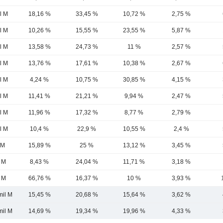
l M
18,16 %
33,45 %
10,72 %
2,75 %
l M
10,26 %
15,55 %
23,55 %
5,87 %
l M
13,58 %
24,73 %
11 %
2,57 %
l M
13,76 %
17,61 %
10,38 %
2,67 %
l M
4,24 %
10,75 %
30,85 %
4,15 %
l M
11,41 %
21,21 %
9,94 %
2,47 %
l M
11,96 %
17,32 %
8,77 %
2,79 %
l M
10,4 %
22,9 %
10,55 %
2,4 %
 M
15,89 %
25 %
13,12 %
3,45 %
l M
8,43 %
24,04 %
11,71 %
3,18 %
 M
66,76 %
16,37 %
10 %
3,93 %
mil M
15,45 %
20,68 %
15,64 %
3,62 %
mil M
14,69 %
19,34 %
19,96 %
4,33 %