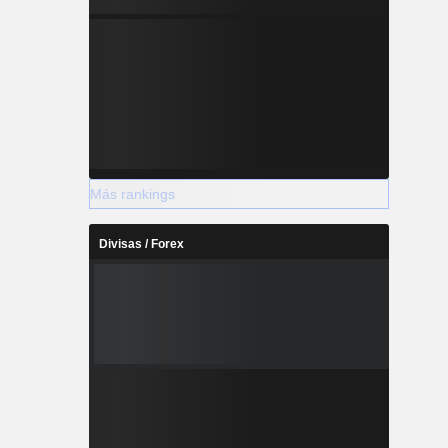
Más rankings
Divisas / Forex