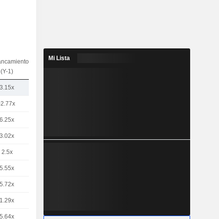
Mi Lista
ancamiento
(Y-1)
3.15x
-2.77x
6.25x
3.02x
2.5x
5.55x
5.72x
1.29x
5.64x