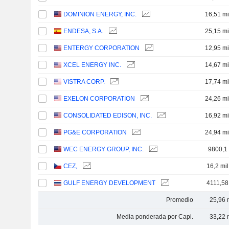
DOMINION ENERGY, INC.
16,51 mi
ENDESA, S.A.
25,15 mi
ENTERGY CORPORATION
12,95 mi
XCEL ENERGY INC.
14,67 mi
VISTRA CORP.
17,74 mi
EXELON CORPORATION
24,26 mi
CONSOLIDATED EDISON, INC.
16,92 mi
PG&E CORPORATION
24,94 mi
WEC ENERGY GROUP, INC.
9800,1
CEZ,
16,2 mi
GULF ENERGY DEVELOPMENT
4111,58
Promedio
25,96 
Media ponderada por Capi.
33,22 