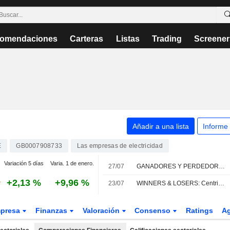
omendaciones
Carteras
Listas
Trading
Screener
Añadir a una lista
Informe
E
GB0007908733
Las empresas de electricidad
Variación 5 días
Varia. 1 de enero.
27/07
GANADORES Y PERDEDORES: Las petroleras caen; Vodafone y AstraZeneca convencen
+2,13 %
+9,96 %
23/07
WINNERS & LOSERS: Centrica anuncia recortes de plantilla tras la caída de su beneficio ajustado
presa
Finanzas
Valoración
Consenso
Ratings
A