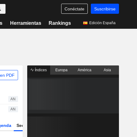
Conéctate
Suscribirse
s
Herramientas
Rankings
Edición España
Índices
Europa
América
Asia
 en PDF
AN
AN
genda
Sector
Derivados
ETFs