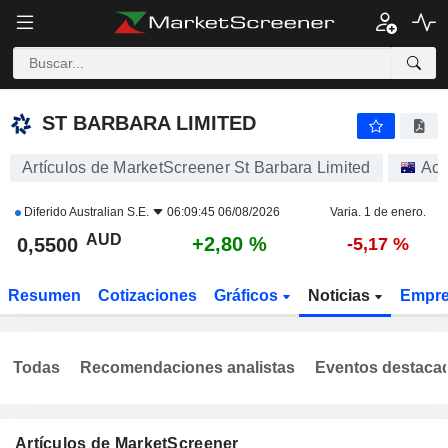
ST BARBARA LIMITED
0,5500
$
+2,80 %
ST BARBARA LIMITED
Artículos de MarketScreener St Barbara Limited
Acc
Diferido
Australian S.E.
06:09:45 06/08/2026
Varia. 1 de enero.
AUD
+2,80 %
0,5500
-5,17 %
Resumen
Cotizaciones
Gráficos
Noticias
Empr
Todas
Recomendaciones analistas
Eventos destaca
Artículos de MarketScreener