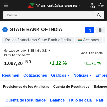
STATE BANK OF INDIA
1.097,20
₹
+1,12 %
STATE BANK OF INDIA
Ratios financieras State Bank of India
Acciones
Mercado cerrado -
NSE India S.E.
Varia. 1 de enero.
13:05:10 07/08/2026
INR
+1,12 %
1.097,20
+11,71 %
Resumen
Cotizaciones
Gráficos
Noticias
Empr
Previsiones de los Analistas
Cuenta de Resultados
Balance
Cuenta de Resultados
Balance
Flujo de caja
Ratios