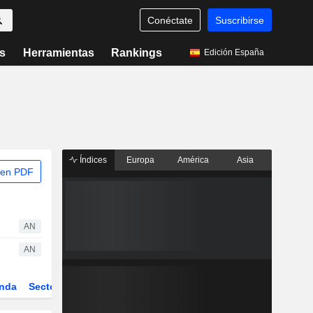
Conéctate
Suscribirse
s
Herramientas
Rankings
Edición España
Índices
Europa
América
Asia
 en PDF
AN
AN
nda
Sector
Derivados
ETFs