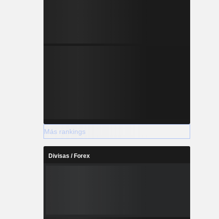
Más rankings
Divisas / Forex