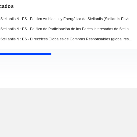
cados
Stellantis N : ES - Política Ambiental y Energética de Stellantis (Stellantis Environmental and Energy Policy ES)
Stellantis N : ES - Política de Participación de las Partes Interesadas de Stellantis (Stellantis Stakeholder Engagement Policy ES)
Stellantis N : ES - Directrices Globales de Compras Responsables (global responsible purchasing guidelines ES)