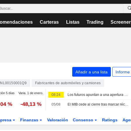
omendaciones
Carteras
Listas
Trading
Screener
Añadir a una lista
Informe
NL00150001Q9
Fabricantes de automóviles y camiones
ción 5 días
Varia. 1 de enero.
08:24
Los futuros apuntan a una apertura al alza en las Bolsas europeas
,04 %
-48,13 %
05/08
El MIB cede al cierre tras marcar récord; compras en Cucinelli
presa
Finanzas
Valoración
Consenso
Ratings
Age