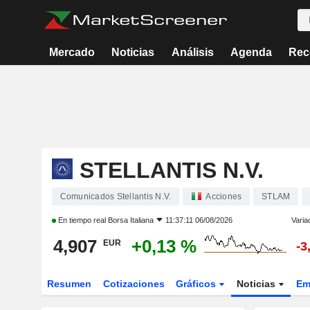
Mercado
Noticias
Análisis
Agenda
Rec
STELLANTIS N.V.
Comunicados Stellantis N.V.
Acciones
STLAM
En tiempo real
Borsa Italiana
11:37:11 06/08/2026
Varia
4,907
+0,13 %
EUR
-3
Resumen
Cotizaciones
Gráficos
Noticias
Em