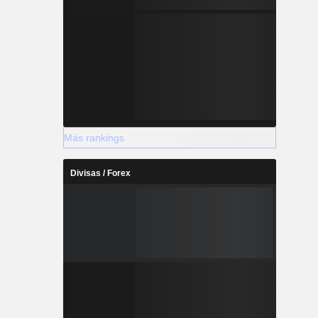
Más rankings
Divisas / Forex