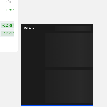
años
10 años
+111,68 %
+602,61 %
74,73 mil M
-
-
111 M
+111,68 %
+602,61 %
37,42 mil M
Mi Lista
+111,68 %
+602,61 %