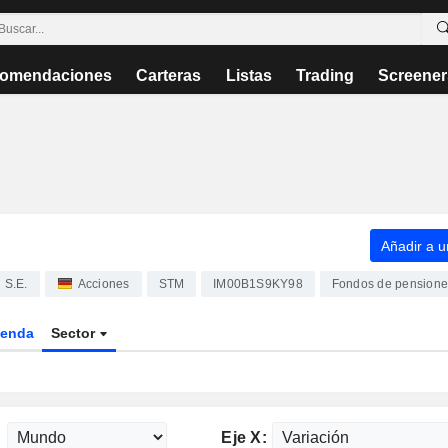
omendaciones
Carteras
Listas
Trading
Screener
Añadir a un
 S.E.
Acciones
STM
IM00B1S9KY98
Fondos de pension
enda
Sector
:
Eje X: