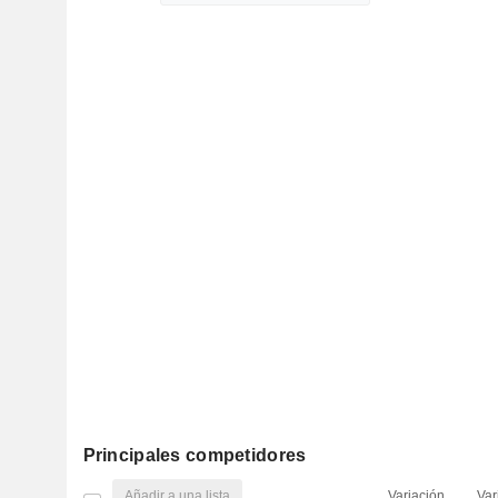
Principales competidores
Añadir a una lista
Variación
Var