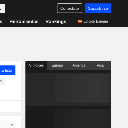
Conéctate
Suscribirse
s
Herramientas
Rankings
Edición España
Índices
Europa
América
Asia
a lista
es