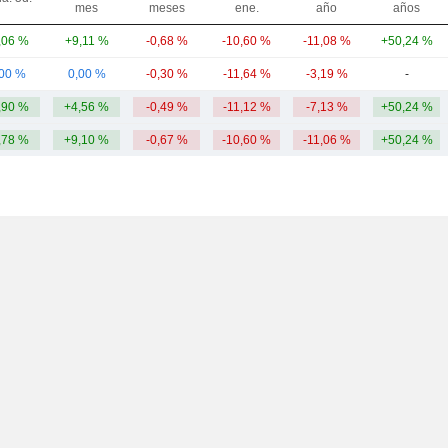
mes
meses
ene.
año
años
,06 %
+9,11 %
-0,68 %
-10,60 %
-11,08 %
+50,24 %
,00 %
0,00 %
-0,30 %
-11,64 %
-3,19 %
-
,90 %
+4,56 %
-0,49 %
-11,12 %
-7,13 %
+50,24 %
,78 %
+9,10 %
-0,67 %
-10,60 %
-11,06 %
+50,24 %