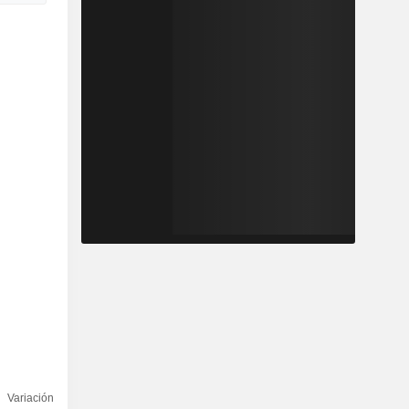
Variación 5
Variación
Capi.($)