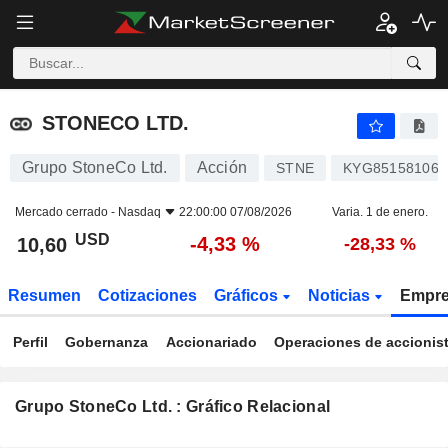
STONECO LTD.
10,60
$
-4,33 %
STONECO LTD.
Grupo StoneCo Ltd.
Acción
STNE
KYG851581069
Mercado cerrado -
Nasdaq
22:00:00 07/08/2026
Varia. 1 de enero.
USD
-4,33 %
10,60
-28,33 %
Resumen
Cotizaciones
Gráficos
Noticias
Empr
Perfil
Gobernanza
Accionariado
Operaciones de accionis
Grupo StoneCo Ltd. : Gráfico Relacional