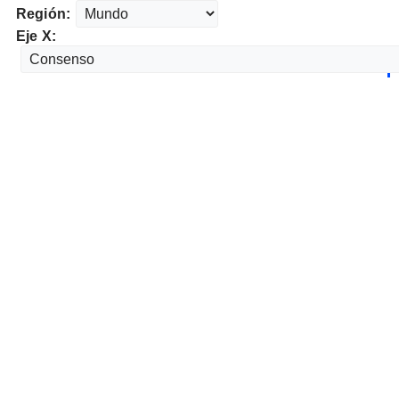
Región:
Eje X: