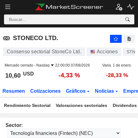
STONECO LTD.
10,60
$
-4,33 %
STONECO LTD.
Consenso sectorial StoneCo Ltd.
Acciones
STN
Mercado cerrado -
Nasdaq
22:00:00 07/08/2026
Varia. 1 de enero.
USD
-4,33 %
10,60
-28,33 %
Resumen
Cotizaciones
Gráficos
Noticias
Empr
Rendimiento Sectorial
Valoraciones sectoriales
Dividendos 
Sector: