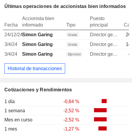
Últimas operaciones de accionistas bien informados
Accionista bien
Puesto
Fecha
informado
Tipo
principal
Can
24/12/24
Simon Garing
Director general
20
Gratis
3/4/24
Simon Garing
Director general
14
Gratis
3/4/24
Simon Garing
Director general
4
Ejercicio
Historial de transacciones
Cotizaciones y Rendimientos
1 día
-0,64 %
1 semana
-2,52 %
Mes en curso
-2,52 %
1 mes
-1,27 %