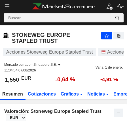
STONEWEG EUROPE STAPLED TRUST
1,550
€
-0,64 %
STONEWEG EUROPE
STAPLED TRUST
Acciones Stoneweg Europe Stapled Trust
Acciones
Mercado cerrado -
Singapore S.E.
Varia. 1 de enero.
11:04:34 07/08/2026
EUR
-0,64 %
1,550
-4,91 %
Resumen
Cotizaciones
Gráficos
Noticias
Empr
Valoración: Stoneweg Europe Stapled Trust