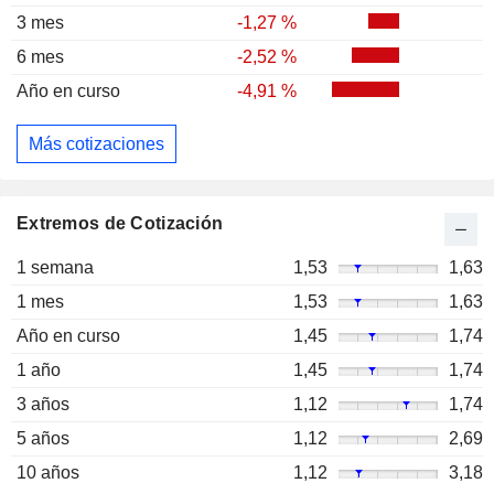
3 mes
-1,27 %
6 mes
-2,52 %
Año en curso
-4,91 %
Más cotizaciones
Extremos de Cotización
1 semana
1,53
1,63
1 mes
1,53
1,63
Año en curso
1,45
1,74
1 año
1,45
1,74
3 años
1,12
1,74
5 años
1,12
2,69
10 años
1,12
3,18