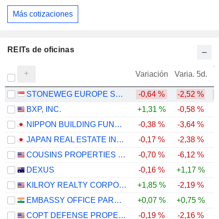
Más cotizaciones
REITs de oficinas
V
Variación
Varia. 5d.
STONEWEG EUROPE STAPLED TRUST
-0,64 %
-2,52 %
BXP, INC.
+1,31 %
-0,58 %
+
NIPPON BUILDING FUND INC.
-0,38 %
-3,64 %
JAPAN REAL ESTATE INVESTMENT CORPORATION
-0,17 %
-2,38 %
COUSINS PROPERTIES INCORPORATED
-0,70 %
-6,12 %
+
DEXUS
-0,16 %
+1,17 %
-
KILROY REALTY CORPORATION
+1,85 %
-2,19 %
EMBASSY OFFICE PARKS REIT
+0,07 %
+0,75 %
+
COPT DEFENSE PROPERTIES
-0,19 %
-2,16 %
+