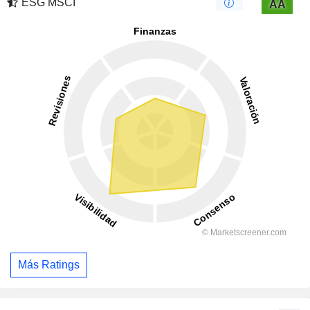
ESG MSCI
AA
Más Ratings