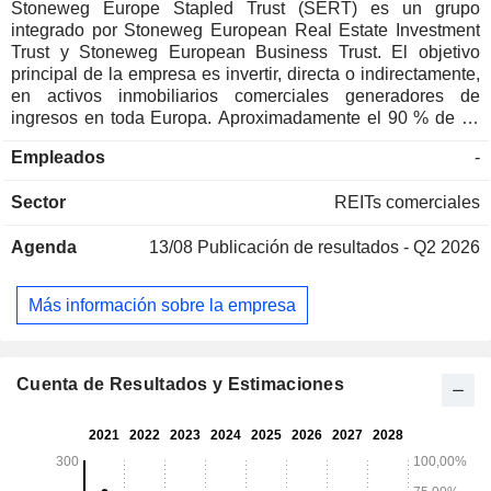
Stoneweg Europe Stapled Trust (SERT) es un grupo
integrado por Stoneweg European Real Estate Investment
Trust y Stoneweg European Business Trust. El objetivo
principal de la empresa es invertir, directa o indirectamente,
en activos inmobiliarios comerciales generadores de
ingresos en toda Europa. Aproximadamente el 90 % de su
exposición se centra en Europa Occidental y cerca del 60 %
Empleados
-
en los sectores de logística, industria ligera y centros de
datos. Su cartera comprende aproximadamente 90
Sector
REITs comerciales
inmuebles, en su mayoría en régimen de propiedad plena,
situados en los Países Bajos, Italia, Francia, Polonia,
Agenda
13/08
Publicación de resultados - Q2 2026
Alemania, Finlandia, Dinamarca, la República Checa y el
Reino Unido, con una superficie alquilable total de
aproximadamente 1,6 millones de metros cuadrados (m²) y
Más información sobre la empresa
más de 700 clientes-inquilinos. Stoneweg Ereit
Management Pte. Ltd. es la gestora del SERT. Entre sus
propiedades se incluyen el Parque Industrial de Moravia del
Sur, The Cube, el Parque Industrial de Pisek I, el Parque
Cuenta de Resultados y Estimaciones
Industrial Lovosice ONE I, Thorn Lighting, Naverland 12, el
Parque Industrial de Zilina, Sognevej 25 y otras.