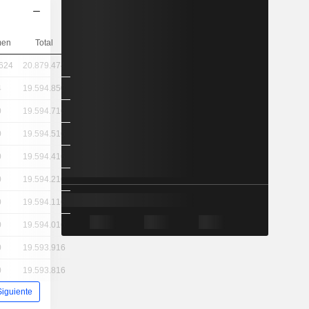
men
Total
.624
20.879.474
4
19.594.850
0
19.594.716
0
19.594.516
0
19.594.416
0
19.594.216
0
19.594.116
0
19.594.016
0
19.593.916
0
19.593.816
Siguiente