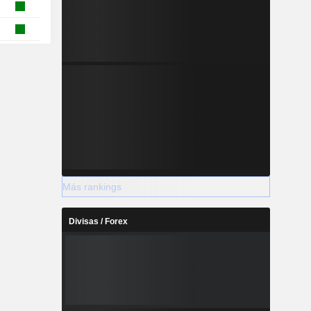
Más rankings
Divisas / Forex