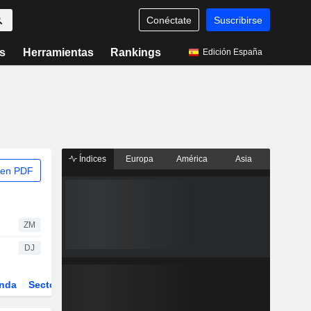
Conéctate
Suscribirse
s
Herramientas
Rankings
Edición España
Índices
Europa
América
Asia
 en PDF
ZM
DJ
nda
Sector
Derivados
ETFs