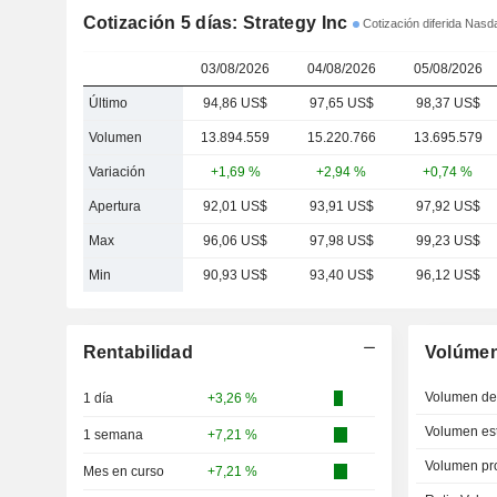
Cotización 5 días: Strategy Inc
Cotización diferida Nasd
03/08/2026
04/08/2026
05/08/2026
Último
94,86 US$
97,65 US$
98,37 US$
Volumen
13.894.559
15.220.766
13.695.579
Variación
+1,69 %
+2,94 %
+0,74 %
Apertura
92,01 US$
93,91 US$
97,92 US$
Max
96,06 US$
97,98 US$
99,23 US$
Min
90,93 US$
93,40 US$
96,12 US$
Rentabilidad
Volúme
Volumen del
1 día
+3,26 %
Volumen est
1 semana
+7,21 %
Volumen pr
Mes en curso
+7,21 %