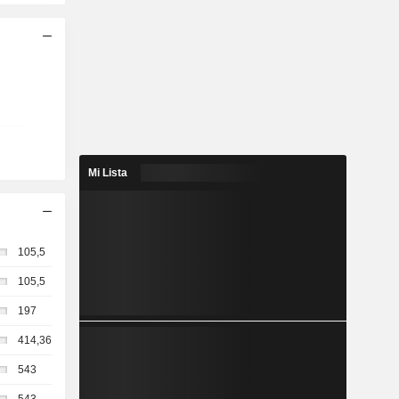
Mi Lista
105,5
105,5
197
414,36
543