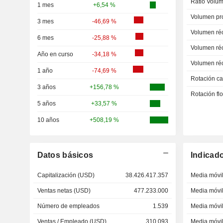
Ratio Volum
1 mes
+6,54 %
Volumen pr
3 mes
-46,69 %
Volumen ré
6 mes
-25,88 %
Volumen ré
Año en curso
-34,18 %
Volumen ré
1 año
-74,69 %
Rotación ca
3 años
+156,78 %
Rotación fl
5 años
+33,57 %
10 años
+508,19 %
Datos básicos
Indicad
Capitalización (USD)
38.426.417.357
Media móvil
Ventas netas (USD)
477.233.000
Media móvil
Número de empleados
1.539
Media móvil
Ventas / Empleado (USD)
310.093
Media móvil