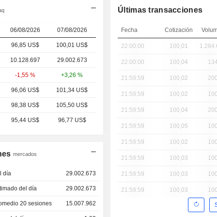
Últimas transacciones
aq
06/08/2026
07/08/2026
Fecha
Cotización
Volu
96,85 US$
100,01 US$
22:00:00
100,01
1.284
10.128.697
29.002.673
22:00:00
100,04
13
-1,55 %
+3,26 %
21:59:59
100,02
20
96,06 US$
101,34 US$
21:59:59
100,02
10
98,38 US$
105,50 US$
21:59:59
100,04
20
95,44 US$
96,77 US$
21:59:59
100,05
10
21:59:59
100,02
10
nes
mercados
21:59:59
100,03
10
 día
29.002.673
21:59:59
100,03
10
imado del día
29.002.673
21:59:59
100,03
10
omedio 20 sesiones
15.007.962