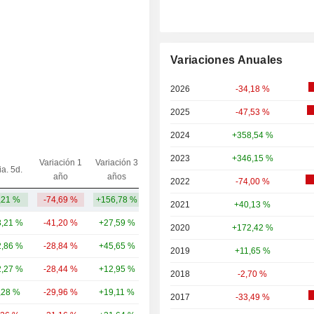
Variaciones Anuales
2026
-34,18 %
2025
-47,53 %
2024
+358,54 %
2023
+346,15 %
Variación 1
Variación 3
ia. 5d.
Capi.($)
año
años
2022
-74,00 %
,21 %
-74,69 %
+156,78 %
38,43 mil M
2021
+40,13 %
,21 %
-41,20 %
+27,59 %
423 mil M
2020
+172,42 %
,86 %
-28,84 %
+45,65 %
237 mil M
2019
+11,65 %
,27 %
-28,44 %
+12,95 %
129 mil M
2018
-2,70 %
,28 %
-29,96 %
+19,11 %
48,98 mil M
2017
-33,49 %