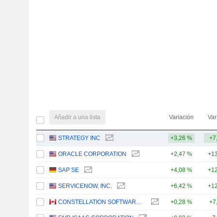
Añadir a una lista
Variación
Var
STRATEGY INC
+3,26 %
+7
ORACLE CORPORATION
+2,47 %
+13
SAP SE
+4,08 %
+12
SERVICENOW, INC.
+6,42 %
+12
CONSTELLATION SOFTWARE INC.
+0,28 %
+7