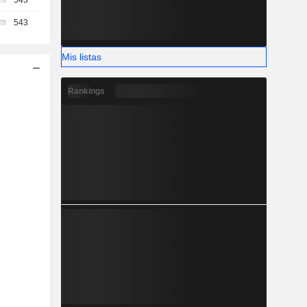
543
543
Mis listas
Rankings