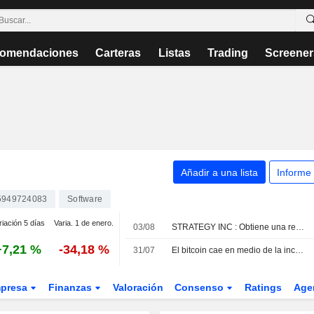
omendaciones
Carteras
Listas
Trading
Screener
Añadir a una lista
Informe
5949724083
Software
riación 5 días
Varia. 1 de enero.
03/08
STRATEGY INC : Obtiene una recomendación de compra de B. Riley
+7,21 %
-34,18 %
31/07
El bitcoin cae en medio de la incertidumbre sobre el proyecto de ley de criptomonedas y el conflicto en Oriente Medio -- Market Talk
presa
Finanzas
Valoración
Consenso
Ratings
Age