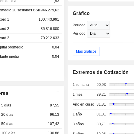
en del día
1,93
omedio 20 sesiones USD
1.500.946.279,62
Gráfico
cord 1
100.443.991
Periodo
cord 2
85.816.800
Período
cord 3
70.212.633
pital promedio
0,04
Más gráficos
otante media
0,04
Extremos de Cotización
1 semana
90,93
ores
1 mes
89,21
Año en curso
81,81
 5 días
97,55
1 año
81,81
 20 días
96,13
 50 días
107,42
3 años
30,71
 100 días
130,86