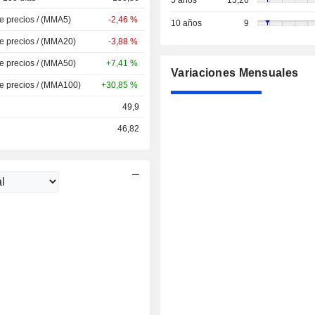
5 años
13,26
de precios / (MMA5)
-2,46 %
10 años
9
de precios / (MMA20)
-3,88 %
de precios / (MMA50)
+7,41 %
Variaciones Mensuales
de precios / (MMA100)
+30,85 %
49,9
46,82