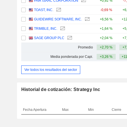
FAIR ISAAC CORPORATION
+0,92 %
-7
TOAST, INC.
-0,69 %
+6
GUIDEWIRE SOFTWARE, INC.
+6,56 %
+12
TRIMBLE, INC.
+1,64 %
+5
SAGE GROUP PLC
+2,04 %
+7
Promedio
+2,70 %
+7
Media ponderada por Capi.
+3,26 %
+1
Ver todos los resultados del sector
Historial de cotización: Strategy Inc
Fecha
Apertura
Max
Min
Cierre