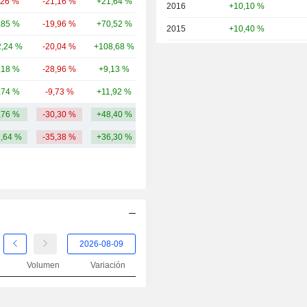
,26 %
-21,16 %
+21,64 %
22,49 mil M
2016
+10,10 %
,85 %
-19,96 %
+70,52 %
19,93 mil M
2015
+10,40 %
,24 %
-20,04 %
+108,68 %
14,2 mil M
2014
+30,71 %
,18 %
-28,96 %
+9,13 %
13,87 mil M
2013
+33,05 %
,74 %
-9,73 %
+11,92 %
12,7 mil M
2012
-13,79 %
,76 %
-30,30 %
+48,40 %
96,07 mil M
2011
+26,73 %
1,64 %
-35,38 %
+36,30 %
2010
-9,09 %
2009
+153,22 %
2008
-60,96 %
2007
-16,59 %
2006
+37,91 %
2005
+37,21 %
Volumen
Variación
2004
+14,81 %
2003
+247,55 %