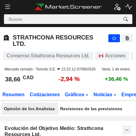
STRATHCONA RESOURCES LTD.
38,66
$
-2,94 %
STRATHCONA RESOURCES
LTD.
Consenso Strathcona Resources Ltd.
Acciones
Mercado cerrado -
Toronto S.E.
22:22:12 07/08/2026
Varia. 1 de enero.
CAD
-2,94 %
38,66
+36,46 %
Resumen
Cotizaciones
Gráficos
Noticias
Empr
Opinión de los Analistas
Revisiones de las previsiones
Evolución del Objetivo Medio: Strathcona
Resources Ltd.