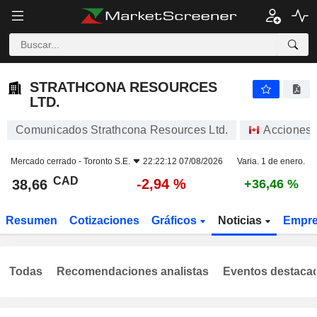
STRATHCONA RESOURCES LTD.
38,66
$
-2,94 %
STRATHCONA RESOURCES
LTD.
Comunicados Strathcona Resources Ltd.
Acciones
Mercado cerrado -
Toronto S.E.
22:22:12 07/08/2026
Varia. 1 de enero.
CAD
-2,94 %
38,66
+36,46 %
Resumen
Cotizaciones
Gráficos
Noticias
Empr
Todas
Recomendaciones analistas
Eventos destaca