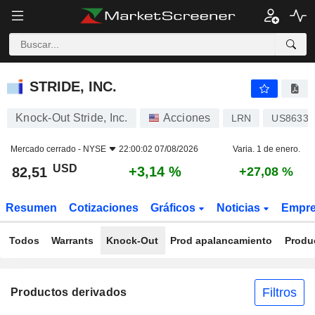
STRIDE, INC.
82,51
$
+3,14 %
STRIDE, INC.
Knock-Out Stride, Inc.
Acciones
LRN
US8633
Mercado cerrado -
NYSE
22:00:02 07/08/2026
Varia. 1 de enero.
USD
+3,14 %
82,51
+27,08 %
Resumen
Cotizaciones
Gráficos
Noticias
Empr
Todos
Warrants
Knock-Out
Prod apalancamiento
Produ
Filtros
Productos derivados