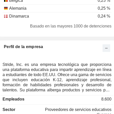
Bélgica
0,25 %
Alemania
0,25 %
Dinamarca
0,24 %
Austria
0,18 %
Basado en las mayores 1000 de detenciones
Países Bajos
0,09 %
Sudafrica
0,09 %
Perfil de la empresa
Francia
0,05 %
Luxemburgo
0,04 %
Islas Caimán
0,03 %
Stride, Inc. es una empresa tecnológica que proporciona
una plataforma educativa para impartir aprendizaje en línea
España
0,02 %
a estudiantes de todo EE.UU. Ofrece una gama de servicios
Finlandia
0,02 %
que incluyen educación K-12, aprendizaje profesional,
formación de habilidades profesionales y desarrollo de
Singapur
0,01 %
talentos. Su plataforma alberga productos y servicios para
atraer, inscribir, educar, seguir el progreso y apoyar a los
Empleados
8.600
estudiantes. Estos productos y servicios, que abarcan
planes de estudios, sistemas, instrucción y servicios de
Sector
Proveedores de servicios educativos
apoyo, están diseñados para ayudar a los alumnos de todas