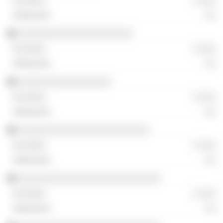
░ ░░░
░░
░░░░░░░░░░░░░░░░░░░░░
░ ░░░
░░
░░░░░░░░░░░░░░░░░
░ ░░░
░░
░░░░░░░░░░░░░░░░░░░░░░░░
░ ░░░
░░
░░░░░░░░░░░░░░░░░░░░░░░░░░
░ ░░░
░░