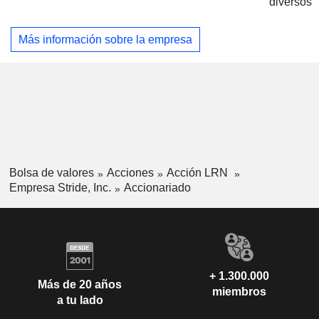
diversos
las edades a alcanzar su pleno potencial a través de una
enseñanza inspirada y un aprendizaje personalizado. Su
plataforma se dirige a dos mercados en el espacio K-12:
Más información sobre la empresa
Educación General y Aprendizaje Profesional. Los
productos y servicios para el mercado de la Educación
General se centran en las asignaturas básicas para
alumnos desde el jardín de infancia hasta el duodécimo
grado para ayudar a construir una base común de
conocimientos. Los productos y servicios de Aprendizaje
Profesional se centran en el desarrollo de habilidades para
entrar y tener éxito en carreras profesionales en industrias
de alto crecimiento y demanda.
Bolsa de valores
Acciones
Acción LRN
Empresa Stride, Inc.
Accionariado
+ 1.300.000
Más de 20 años
miembros
a tu lado