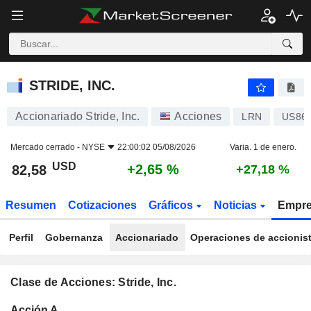
STRIDE, INC.
82,58
$
+2,65 %
STRIDE, INC.
Accionariado Stride, Inc.
Acciones
LRN
US86
Mercado cerrado -
NYSE
22:00:02 05/08/2026
Varia. 1 de enero.
USD
+2,65 %
82,58
+27,18 %
Resumen
Cotizaciones
Gráficos
Noticias
Empr
Perfil
Gobernanza
Accionariado
Operaciones de accionis
Clase de Acciones: Stride, Inc.
Total
Acción A