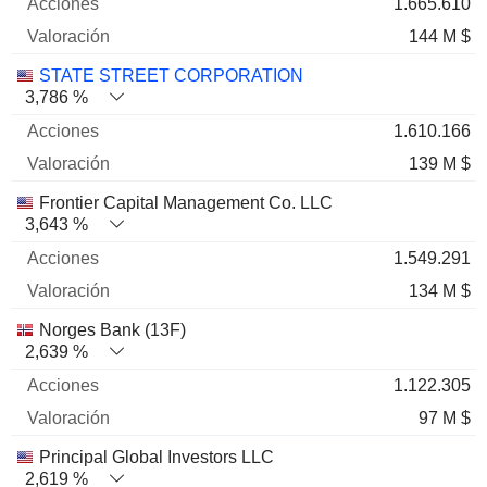
1.665.610
144 M $
STATE STREET CORPORATION
3,786 %
1.610.166
139 M $
Frontier Capital Management Co. LLC
3,643 %
1.549.291
134 M $
Norges Bank (13F)
2,639 %
1.122.305
97 M $
Principal Global Investors LLC
2,619 %