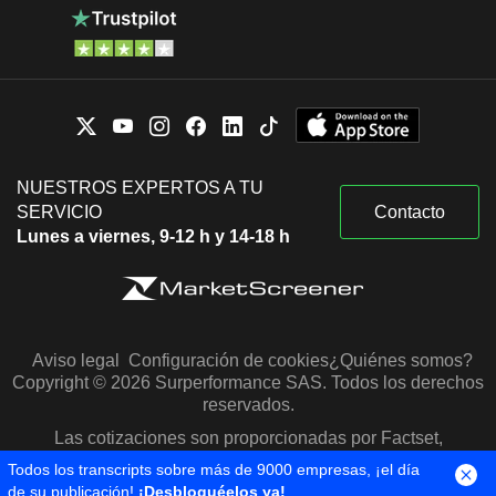
NUESTROS EXPERTOS A TU
SERVICIO
Contacto
Lunes a viernes, 9-12 h y 14-18 h
Aviso legal
Configuración de cookies
¿Quiénes somos?
Copyright © 2026 Surperformance SAS. Todos los derechos
reservados.
Las cotizaciones son proporcionadas por Factset,
Morningstar y S&P Capital IQ
Todos los transcripts sobre más de 9000 empresas, ¡el día
de su publicación!
¡Desbloquéelos ya!