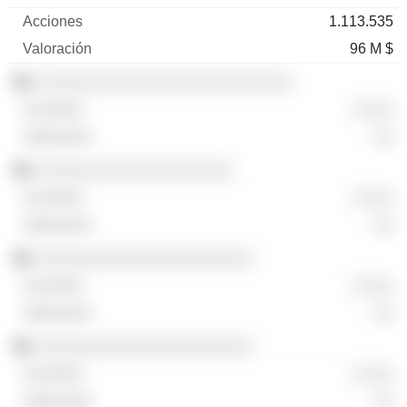
1.113.535
96 M $
░░░░░░░░░░░░░░░░░░░░░░░░░░
░ ░░░
░░
░░░░░░░░░░░░░░░░░░░░
░ ░░░
░░
░░░░░░░░░░░░░░░░░░░░░░
░ ░░░
░░
░░░░░░░░░░░░░░░░░░░░░░
░ ░░░
░░