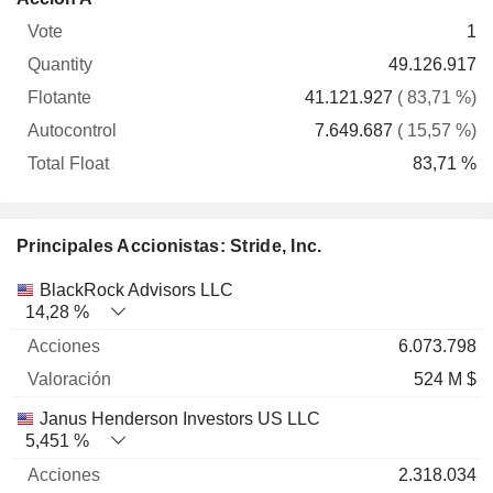
Vote
Quantity
Flotante
Autocontrol
Float
1
49.126.917
41.121.927
( 83,71 %)
7.649.687
( 15,57 %)
83,71 %
Principales Accionistas: Stride, Inc.
Nombre
Acciones
%
Valoración
BlackRock Advisors LLC
14,28 %
6.073.798
524 M $
Janus Henderson Investors US LLC
5,451 %
2.318.034