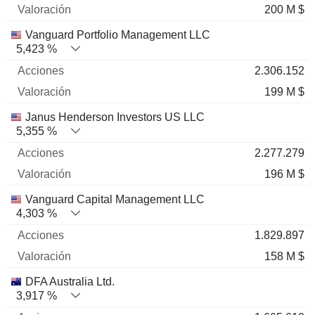
200 M $
Vanguard Portfolio Management LLC
5,423 %
2.306.152
199 M $
Janus Henderson Investors US LLC
5,355 %
2.277.279
196 M $
Vanguard Capital Management LLC
4,303 %
1.829.897
158 M $
DFA Australia Ltd.
3,917 %