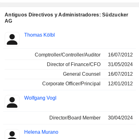
Antiguos Directivos y Administradores: Südzucker
AG
Funciones
Thomas Kölbl
Insider
ocupadas
Comptroller/Controller/Auditor
16/07/2012
Director of Finance/CFO
31/05/2024
General Counsel
16/07/2012
Corporate Officer/Principal
12/01/2012
Wolfgang Vogl
Director/Board Member
30/04/2024
Helena Murano