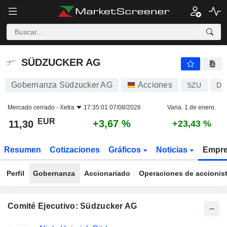
SÜDZUCKER AG
11,30
€
+3,67 %
SÜDZUCKER AG
Gobernanza Südzucker AG
Acciones
SZU
DE
Mercado cerrado -
Xetra
17:35:01 07/08/2026
Varia. 1 de enero.
EUR
+3,67 %
11,30
+23,43 %
Resumen
Cotizaciones
Gráficos
Noticias
Empr
Perfil
Gobernanza
Accionariado
Operaciones de accionis
Comité Ejecutivo: Südzucker AG
Funciones