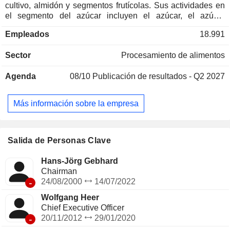
cultivo, almidón y segmentos frutícolas. Sus actividades en
el segmento del azúcar incluyen el azúcar, el azúcar
AGRANA, la agricultura; los productos especiales BENEO,
Empleados
18.991
que produce y vende ingredientes elaborados a partir de
materias primas naturales para la alimentación humana y
Sector
Procesamiento de alimentos
animal; el Freiberger es un productor de pizzas refrigeradas
y congeladas, platos de pasta congelada y aperitivos; el
Agenda
08/10
Publicación de resultados - Q2 2027
PortionPack se especializa en envases de porciones, y la
división de almidón comprende las empresas de almidón;
Corp energías para combustibles junto con el etanol;
Más información sobre la empresa
almidón para alimentos, no alimentos, así como etanol
renovable; frutas para agrana e ingredientes para bebidas y
otros. Su cartera de productos incluye azúcar, productos
azucarados especiales, jarabes de glucosa, ingredientes
Salida de Personas Clave
funcionales, pizzas congeladas y refrigeradas, artículos para
envasar en porciones, etanol, piensos, almidón así como
Hans-Jörg Gebhard
preparados de frutas y otros.
Chairman
-
24/08/2000
14/07/2022
Wolfgang Heer
Chief Executive Officer
-
20/11/2012
29/01/2020