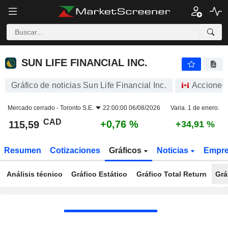
SUN LIFE FINANCIAL INC.
115,59
$
+0,76 %
SUN LIFE FINANCIAL INC.
Gráfico de noticias Sun Life Financial Inc.
Acciones
Mercado cerrado -
Toronto S.E.
22:00:00 06/08/2026
Varia. 1 de enero.
CAD
+0,76 %
115,59
+34,91 %
Resumen
Cotizaciones
Gráficos
Noticias
Empr
Análisis técnico
Gráfico Estático
Gráfico Total Return
Grá