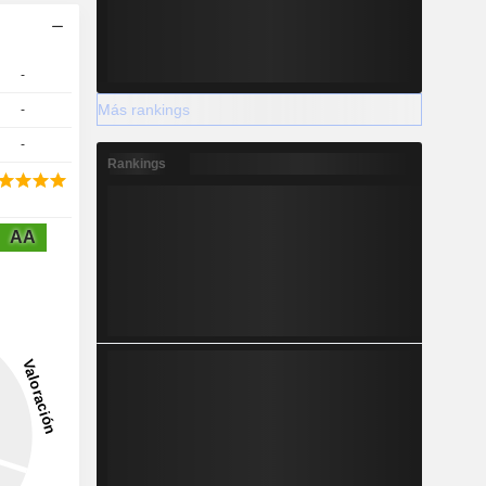
-
Más rankings
-
-
Rankings
AA