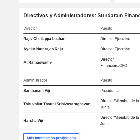
Directivos y Administradores: Sundaram Finan
Director
Puesto
Rajiv Chellappa Lochan
Director Ejecutivo
Ayalur Natarajan Raju
Director Ejecutivo
Director
M. Ramaswamy
Financiero/CFO
Administrador
Puesto
Santhanam Viji
Presidente
Director/Miembro de la
Thiruvallur Thattai Srinivasaraghavan
Junta
Director/Miembro de la
Harsha Viji
Junta
Más información privilegiada