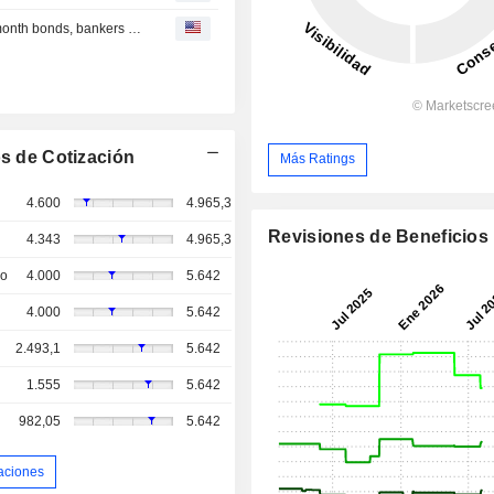
India new issue-Avanse Financial Services to issue 15-month bonds, bankers say
s de Cotización
Más Ratings
4.600
4.965,3
Revisiones de Beneficios
4.343
4.965,3
so
4.000
5.642
4.000
5.642
2.493,1
5.642
1.555
5.642
982,05
5.642
aciones