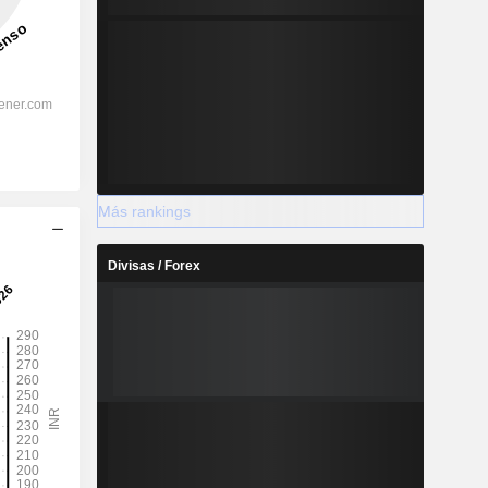
Más rankings
Divisas / Forex