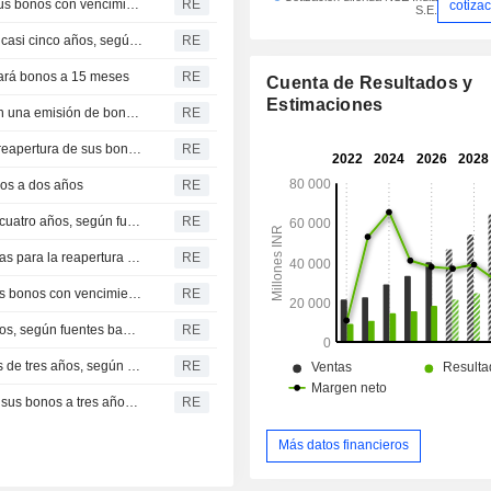
Nueva emisión en India: Tata Capital Housing reabrirá sus bonos con vencimiento en mayo de 2030
RE
cotiza
S.E.
Nueva emisión en India: Summit Digitel lanzará bonos a casi cinco años, según fuentes bancarias
RE
zará bonos a 15 meses
RE
Cuenta de Resultados y
Estimaciones
Sundaram Finance capta fondos en el mercado indio con una emisión de bonos a dos años
RE
Nueva emisión en India: Aditya Birla Capital adjudica la reapertura de sus bonos, según fuentes del mercado
RE
os a dos años
RE
Nueva emisión en India: Bajaj Housing lanzará bonos a cuatro años, según fuentes bancarias
RE
Nueva emisión en India: Sundaram Finance acepta ofertas para la reapertura de sus bonos con vencimiento en agosto de 2028
RE
Nueva emisión en India: Sundaram Finance ampliará sus bonos con vencimiento en agosto de 2028
RE
Nueva emisión en India: SIDBI lanzará bonos a cinco años, según fuentes bancarias
RE
Nueva emisión en la India: HUDCO lanzará bonos a más de tres años, según fuentes bancarias
RE
Nueva emisión en India: L&T Finance acepta ofertas por sus bonos a tres años, según fuentes bancarias
RE
Más datos financieros