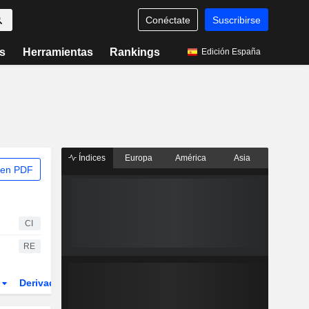
Conéctate
Suscribirse
s
Herramientas
Rankings
Edición España
Índices
Europa
América
Asia
 en PDF
CI
RE
r
Derivados
ETFs