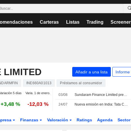
omendaciones
Carteras
Listas
Trading
Screener
 LIMITED
Añadir a una lista
Informe
NDARMFIN
INE660A01013
Préstamos al consumidor
Variación 5 días
Varia. 1 de enero.
03/08
Sundaram Finance Limited presenta sus resultados del primer trimestre finalizado el 30 de junio de 2026
+3,48 %
-12,03 %
24/07
Nueva emisión en India: Tata Capital Housing reabrirá sus bonos con vencimiento en mayo de 2030
presa
Finanzas
Valoración
Ratings
Agenda
Secto