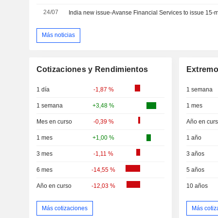
24/07
Más noticias
Cotizaciones y Rendimientos
Extremo
1 día
-1,87 %
1 semana
1 semana
+3,48 %
1 mes
Mes en curso
-0,39 %
Año en cur
1 mes
+1,00 %
1 año
3 mes
-1,11 %
3 años
6 mes
-14,55 %
5 años
Año en curso
-12,03 %
10 años
Más cotizaciones
Más cotiz