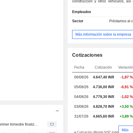
construcción y otros vehículos, así
financiación de la vivienda en e
Empleados
minorista; además, opera en los ámb
inversiones, los fondos de inve
Sector
Préstamos al 
seguros generales, la distribución m
una amplia gama de servicios y 
Más información sobre la empresa
financieros, las tecnologías de la in
los servicios de procesamient
empresarial. Sus segmentos in
financiación de activos y otros. Entre 
Cotizaciones
de la empresa se encuentran Sun
Finance Limited, Sundaram Asset 
Fecha
Cotización
Variació
Company Limited, Sundara
06/08/26
4.647,40 INR
-1,87 %
Management Singapore Pte. Limited
Trustee Company Limited, Sundaram
05/08/26
4.736,00 INR
-0,91 %
Assets Limited, Sundaram Fund
Limited y LGF Services Limited.
04/08/26
4.779,30 INR
-1,02 %
03/08/26
4.828,70 INR
+3,50 %
31/07/26
4.665,60 INR
+3,89 %
Sundaram Finance Limited presenta sus resultados del primer trimestre finalizado el 30 de junio de 2026
CI
Más
Cotización diferida NSE India