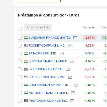
Préstamos al consumidor - Otros
Añadir a una lista
Variación
Var
SUNDARAM FINANCE LIMITED
-1,87 %
+3
ROCKET COMPANIES, INC.
-4,62 %
-0
BAJAJ FINSERV LTD.
0,00 %
+9
SHRIRAM FINANCE LIMITED
+1,97 %
+10
SYNCHRONY FINANCIAL
-0,73 %
+1
SOFI TECHNOLOGIES, INC.
-0,82 %
+9
CHOLAMANDALAM INVESTMENT AND FINANCE COMPANY LIMITED
+2,81 %
+9
MUTHOOT FINANCE LIMITED
+0,08 %
-3
FIRSTCASH HOLDINGS, INC.
+2,65 %
+6