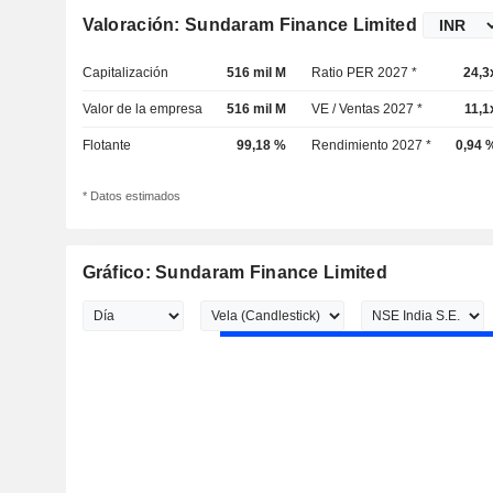
Valoración: Sundaram Finance Limited
Capitalización
516 mil M
Ratio PER 2027 *
24,3
Valor de la empresa
516 mil M
VE / Ventas 2027 *
11,1
Flotante
99,18 %
Rendimiento 2027 *
0,94 
* Datos estimados
Gráfico: Sundaram Finance Limited