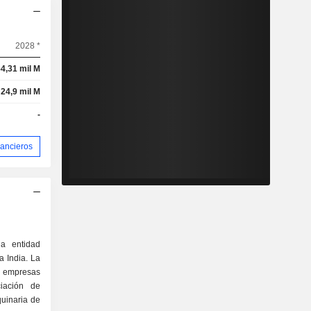
2028 *
4,31 mil M
24,9 mil M
-
nancieros
a entidad
a India. La
y empresas
ciación de
quinaria de