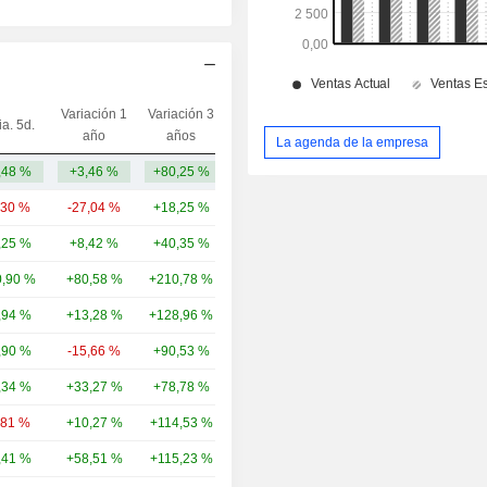
Variación 1
Variación 3
ia. 5d.
Capi.($)
año
años
La agenda de la empresa
,48 %
+3,46 %
+80,25 %
5533,76 M
,30 %
-27,04 %
+18,25 %
39,22 mil M
,25 %
+8,42 %
+40,35 %
35,07 mil M
,90 %
+80,58 %
+210,78 %
27,64 mil M
,94 %
+13,28 %
+128,96 %
25,79 mil M
,90 %
-15,66 %
+90,53 %
23,55 mil M
,34 %
+33,27 %
+78,78 %
16,94 mil M
,81 %
+10,27 %
+114,53 %
12,21 mil M
,41 %
+58,51 %
+115,23 %
9020,47 M