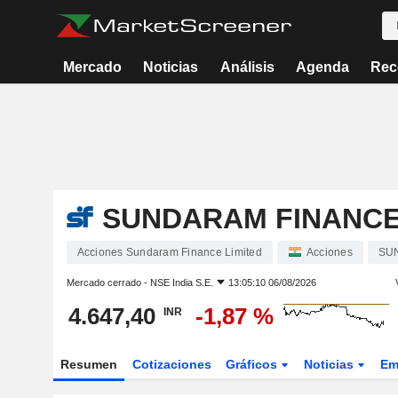
Mercado
Noticias
Análisis
Agenda
Rec
SUNDARAM FINANCE
Acciones Sundaram Finance Limited
Acciones
SU
Mercado cerrado -
NSE India S.E.
13:05:10 06/08/2026
4.647,40
-1,87 %
INR
Resumen
Cotizaciones
Gráficos
Noticias
Em