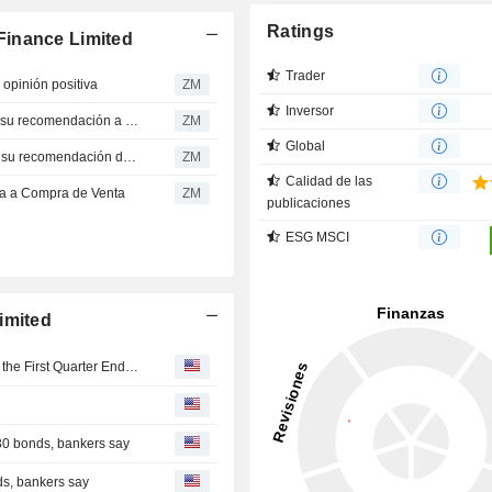
Ratings
Finance Limited
Trader
pinión positiva
ZM
Inversor
SUNDARAM FINANCE LIMITED : Asian Markets cambia su recomendación a compra
ZM
Global
SUNDARAM FINANCE LIMITED : Avendus Spark reitera su recomendación de compra
ZM
Calidad de las
 a Compra de Venta
ZM
publicaciones
ESG MSCI
imited
Sundaram Finance Limited Reports Earnings Results for the First Quarter Ended June 30, 2026
30 bonds, bankers say
ds, bankers say