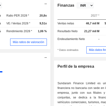
Finanzas
x
Ratio PER 2028 *
20,8x
2027 *
x
VE / Ventas 2028 *
9,51x
Ventas netas
46,7 mil M
5
%
Rendimiento 2028 *
1,06 %
Resultado Neto
21,27 mil M
Endeudamiento Neto
-
Más ratios de valoración
Más datos fi
* Datos estimados
Perfil de la empresa
Sundaram Finance Limited es un
financiera no bancaria con sede en l
empresa, junto con sus filiales 
conjuntas, se dedica a la finan
vehículos comerciales, turismos, ma