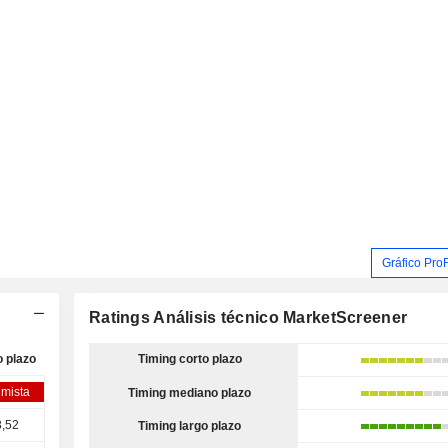
Gráfico Pro
Ratings Análisis técnico MarketScreener
o plazo
Timing corto plazo
imista
Timing mediano plazo
3,52
Timing largo plazo