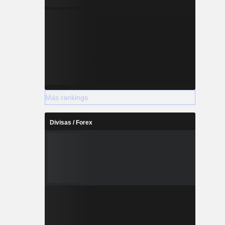
Más rankings
Divisas / Forex