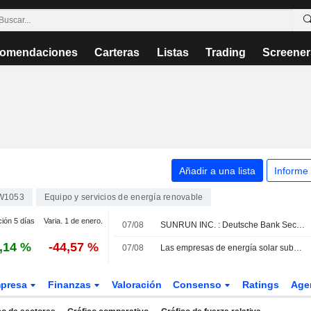
omendaciones
Carteras
Listas
Trading
Screener
Añadir a una lista
Informe
W1053
Equipo y servicios de energía renovable
ción 5 días
Varia. 1 de enero.
07/08
SUNRUN INC. : Deutsche Bank Securities se mantiene neutral.
,14 %
-44,57 %
07/08
Las empresas de energía solar suben en bolsa tras imponer Trump un arancel del 15% y precios mínimos a la importación de polisilicio
presa
Finanzas
Valoración
Consenso
Ratings
Age