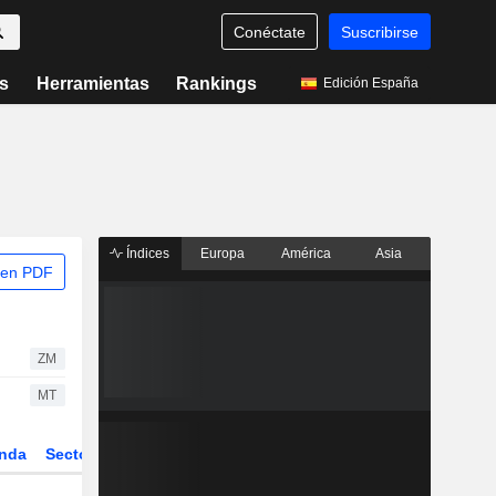
Conéctate
Suscribirse
s
Herramientas
Rankings
Edición España
Índices
Europa
América
Asia
 en PDF
ZM
MT
nda
Sector
Derivados
ETFs