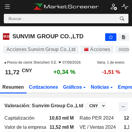
SUNVIM GROUP CO.,LTD
11,72
¥
+0,34 %
SUNVIM GROUP CO.,LTD
Acciones Sunvim Group Co.,Ltd
Acciones
00208
Precio de cierre
Shenzhen S.E.
07/08/2026
Varia. 1 de enero.
CNY
+0,34 %
11,72
-1,51 %
Resumen
Cotizaciones
Gráficos
Noticias
Empr
Valoración: Sunvim Group Co.,Ltd
Capitalización
10,63 mil M
Ratio PER 2024
12,
Valor de la empresa
11,52 mil M
VE / Ventas 2024
1,1