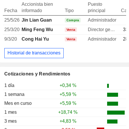
Accionista bien
Puesto
Fecha
informado
Tipo
principal
Can
25/5/26
Jin Lian Guan
Administrador
Compra
25/3/20
Ming Feng Wu
Director general
33
Venta
9/3/20
Cong Hai Yu
Administrador
28
Venta
Historial de transacciones
Cotizaciones y Rendimientos
1 día
+0,34 %
1 semana
+5,59 %
Mes en curso
+5,59 %
1 mes
+18,74 %
3 mes
+4,83 %