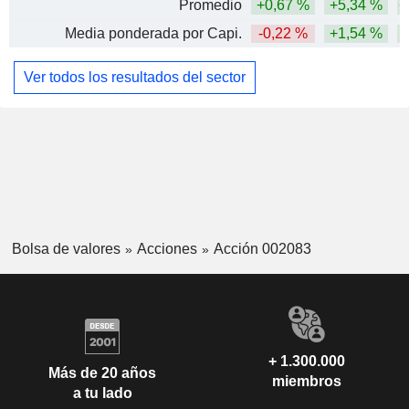
Promedio
+0,67 %
+5,34 %
+
Media ponderada por Capi.
-0,22 %
+1,54 %
Ver todos los resultados del sector
Bolsa de valores
Acciones
Acción 002083
+ 1.300.000
Más de 20 años
miembros
a tu lado