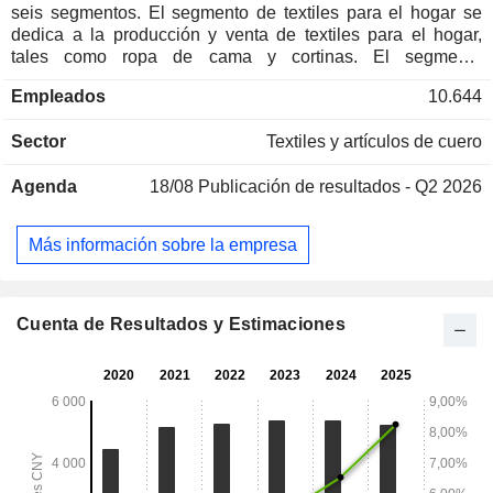
seis segmentos. El segmento de textiles para el hogar se
dedica a la producción y venta de textiles para el hogar,
tales como ropa de cama y cortinas. El segmento
termoeléctrico se dedica al negocio termoeléctrico. El
Empleados
10.644
segmento químico se dedica a la producción y venta de
clorito de sodio y clorocarbonato de vinilo. El segmento de
Sector
Textiles y artículos de cuero
motores se dedica a la producción y venta de motores
eléctricos y otros productos. El segmento de materiales de
Agenda
18/08
Publicación de resultados - Q2 2026
recubrimiento se dedica a la producción y venta de
materiales de recubrimiento refrigerantes de ahorro
energético con protección térmica, materiales de
Más información sobre la empresa
recubrimiento anticorrosión de alta resistencia para el sector
marítimo, materiales de recubrimiento anticorrosión
especiales para la industria petroquímica y otros productos.
La empresa también opera en el segmento «Otros». La
Cuenta de Resultados y Estimaciones
empresa desarrolla su actividad en los mercados
nacionales e internacionales.