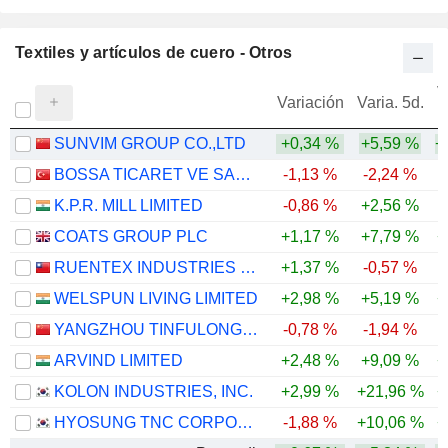
Textiles y artículos de cuero - Otros
V
Variación
Varia. 5d.
SUNVIM GROUP CO.,LTD
+0,34 %
+5,59 %
+
BOSSA TICARET VE SANAYI ISLETMELERI T.A.S.
-1,13 %
-2,24 %
-
K.P.R. MILL LIMITED
-0,86 %
+2,56 %
COATS GROUP PLC
+1,17 %
+7,79 %
+
RUENTEX INDUSTRIES LTD.
+1,37 %
-0,57 %
WELSPUN LIVING LIMITED
+2,98 %
+5,19 %
+
YANGZHOU TINFULONG GROUP CO., LTD.
-0,78 %
-1,94 %
ARVIND LIMITED
+2,48 %
+9,09 %
+
KOLON INDUSTRIES, INC.
+2,99 %
+21,96 %
+
HYOSUNG TNC CORPORATION
-1,88 %
+10,06 %
+