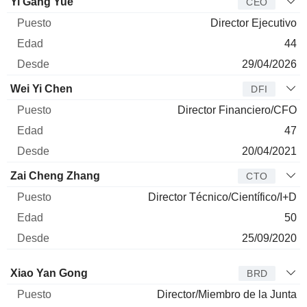
Director
Puesto
Edad
Desde
Yi Gang Yue
CEO
Director Ejecutivo
44
29/04/2026
Wei Yi Chen
DFI
Director Financiero/CFO
47
20/04/2021
Zai Cheng Zhang
CTO
Director Técnico/Científico/I+D
50
25/09/2020
Administrador
Puesto
Edad
Desde
Xiao Yan Gong
BRD
Director/Miembro de la Junta