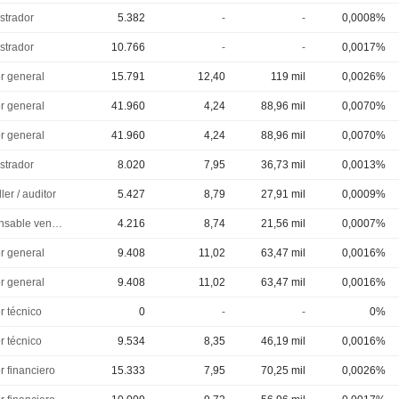
strador
5.382
-
-
0,0008%
strador
10.766
-
-
0,0017%
or general
15.791
12,40
119 mil
0,0026%
or general
41.960
4,24
88,96 mil
0,0070%
or general
41.960
4,24
88,96 mil
0,0070%
strador
8.020
7,95
36,73 mil
0,0013%
ler / auditor
5.427
8,79
27,91 mil
0,0009%
Responsable ventes & marketing
4.216
8,74
21,56 mil
0,0007%
or general
9.408
11,02
63,47 mil
0,0016%
or general
9.408
11,02
63,47 mil
0,0016%
r técnico
0
-
-
0%
r técnico
9.534
8,35
46,19 mil
0,0016%
r financiero
15.333
7,95
70,25 mil
0,0026%