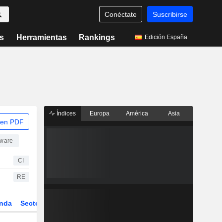
Conéctate
Suscribirse
s
Herramientas
Rankings
Edición España
Índices
Europa
América
Asia
 en PDF
ware
CI
RE
nda
Sector
Derivados
ETFs