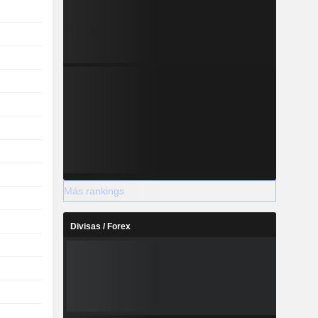
Más rankings
Divisas / Forex