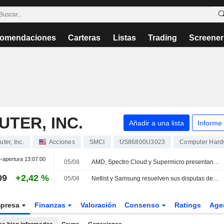
omendaciones
Carteras
Listas
Trading
Screener
TER, INC.
Añadir a una lista
Informe
ter, Inc.
Acciones
SMCI
US86800U3023
Computer Hard
-apertura
13:07:00
05/08
AMD, Spectro Cloud y Supermicro presentan AMD Instinct Coder, una solución de inferencia de IA para empresas
09
+2,42 %
05/08
Netlist y Samsung resuelven sus disputas de patentes con un nuevo acuerdo de memorias a cinco años
presa
Finanzas
Valoración
Consenso
Ratings
Age