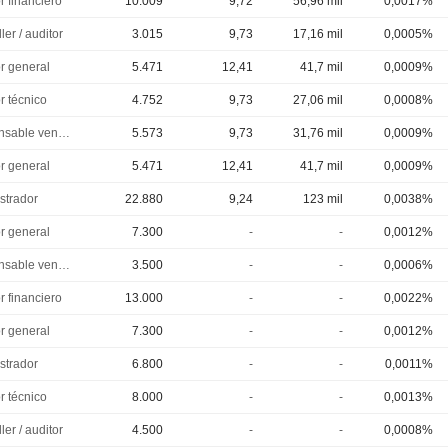
r financiero
10.009
9,72
56,96 mil
0,0017%
ler / auditor
3.015
9,73
17,16 mil
0,0005%
or general
5.471
12,41
41,7 mil
0,0009%
r técnico
4.752
9,73
27,06 mil
0,0008%
Responsable ventes & marketing
5.573
9,73
31,76 mil
0,0009%
or general
5.471
12,41
41,7 mil
0,0009%
strador
22.880
9,24
123 mil
0,0038%
or general
7.300
-
-
0,0012%
Responsable ventes & marketing
3.500
-
-
0,0006%
r financiero
13.000
-
-
0,0022%
or general
7.300
-
-
0,0012%
strador
6.800
-
-
0,0011%
r técnico
8.000
-
-
0,0013%
ler / auditor
4.500
-
-
0,0008%