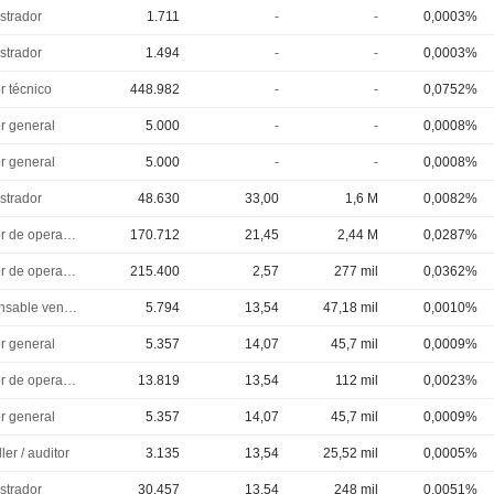
strador
1.711
-
-
0,0003%
strador
1.494
-
-
0,0003%
r técnico
448.982
-
-
0,0752%
or general
5.000
-
-
0,0008%
or general
5.000
-
-
0,0008%
strador
48.630
33,00
1,6 M
0,0082%
Director de operaciones
170.712
21,45
2,44 M
0,0287%
Director de operaciones
215.400
2,57
277 mil
0,0362%
Responsable ventes & marketing
5.794
13,54
47,18 mil
0,0010%
or general
5.357
14,07
45,7 mil
0,0009%
Director de operaciones
13.819
13,54
112 mil
0,0023%
or general
5.357
14,07
45,7 mil
0,0009%
ler / auditor
3.135
13,54
25,52 mil
0,0005%
strador
30.457
13,54
248 mil
0,0051%