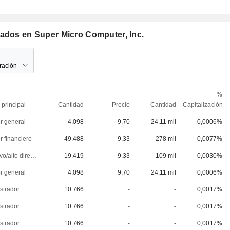
mados en Super Micro Computer, Inc.
ración
%
 principal
Cantidad
Precio
Cantidad
Capitalización
or general
4.098
9,70
24,11 mil
0,0006%
r financiero
49.488
9,33
278 mil
0,0077%
Ejecutivo/alto directivo
19.419
9,33
109 mil
0,0030%
or general
4.098
9,70
24,11 mil
0,0006%
strador
10.766
-
-
0,0017%
strador
10.766
-
-
0,0017%
strador
10.766
-
-
0,0017%