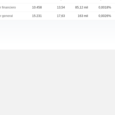
r financiero
10.458
13,54
85,12 mil
0,0018%
or general
15.231
17,63
163 mil
0,0026%