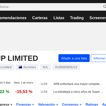
omendaciones
Carteras
Listas
Trading
Screener
P LIMITED
Añadir a una lista
Informe
p Limited
Acciones
SUL
AU000000SUL0
ión 5 días
Varia. 1 de enero.
11/06
ARB enfrentará una mayor competencia ante la estrategia de Supercheap Auto de Super Retail, según Citi
,22 %
-15,53 %
11/06
La estrategia a cinco años de Super Retail Group se centra en la expansión de su red de tiendas y el crecimiento por categorías
presa
Finanzas
Valoración
Consenso
Ratings
A