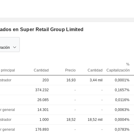
mados en Super Retail Group Limited
ración
%
 principal
Cantidad
Precio
Cantidad
Capitalización
strador
203
16,93
3,44 mil
0,0001%
374.232
-
-
0,1657%
26.085
-
-
0,0116%
or general
14.301
-
-
0,0063%
strador
1.000
18,52
18,52 mil
0,0004%
or general
176.893
-
-
0,0783%