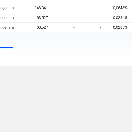
or general
146.341
-
-
0,0648%
or general
63.527
-
-
0,0281%
or general
63.527
-
-
0,0281%