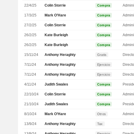
22/4/25
Colin Storrie
Admini
Compra
17/3/25
Mark O’Hare
Admini
Compra
27/2/25
Colin Storrie
Admini
Compra
26/2/25
Kate Burleigh
Admini
Compra
26/2/25
Kate Burleigh
Admini
Compra
15/11/24
Anthony Heraghty
Direct
Gratis
7/11/24
Anthony Heraghty
Direct
Ejercicio
7/11/24
Anthony Heraghty
Direct
Ejercicio
4/11/24
Judith Swales
Presid
Compra
22/10/24
Colin Storrie
Admini
Compra
21/10/24
Judith Swales
Presid
Compra
8/10/24
Mark O’Hare
Admini
Otros
13/9/24
Anthony Heraghty
Direct
Tax
13/9/24
Anthony Heraghty
Direct
Ejercicio