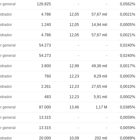
or general
126.825
-
-
0,0562%
strador
4.786
12,05
57,67 mil
0,0021%
strador
1.240
12,05
14,94 mil
0,0005%
strador
4.786
12,05
57,67 mil
0,0021%
or general
54.273
-
-
0,0240%
or general
54.273
-
-
0,0240%
strador
3.800
12,99
49,36 mil
0,0017%
strador
760
12,23
9,29 mil
0,0003%
strador
2.261
12,23
27,65 mil
0,0010%
strador
483
12,23
5,91 mil
0,0002%
or general
87.000
13,46
1,17 M
0,0385%
or general
13.315
-
-
0,0059%
or general
13.315
-
-
0,0059%
strador
20.000
10,09
202 mil
0,0089%