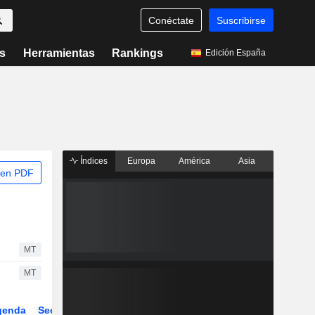
Conéctate
Suscribirse
s
Herramientas
Rankings
Edición España
Índices
Europa
América
Asia
 en PDF
MT
MT
genda
Sector
Derivados
ETFs