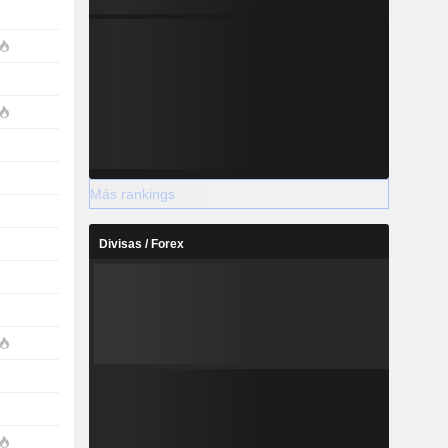
Más rankings
Divisas / Forex