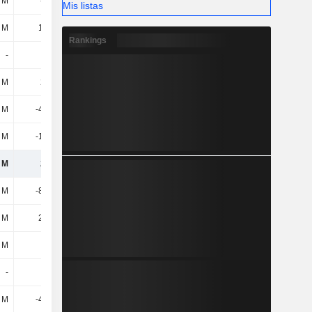
8 M
-2,2 M
-2 M
-800 mil
Mis listas
 M
17,7 M
33,3 M
14,8 M
Rankings
-
-
-
-
 M
221 M
363 M
242 M
3 M
-47,2 M
-72,1 M
-53,8 M
 M
-16,3 M
-46,8 M
-56,6 M
 M
294 M
300 M
274 M
6 M
-88,8 M
-90,4 M
-78,7 M
 M
25,8 M
2,6 M
46,5 M
 M
-80 M
-379 M
-162 M
-
-
-
-
3 M
-48,9 M
2,9 M
-11,8 M