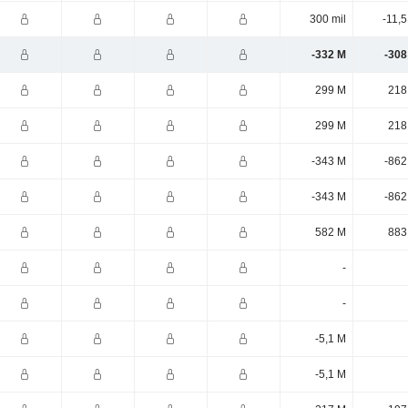
300 mil
-11,
-332 M
-308
299 M
218
299 M
218
-343 M
-862
-343 M
-862
582 M
883
-
-
-5,1 M
-5,1 M