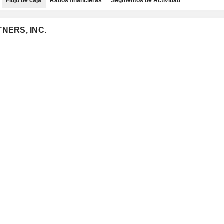
Flujo de caja
Ratios financieras
Segmentos de Actividad
TNERS, INC.