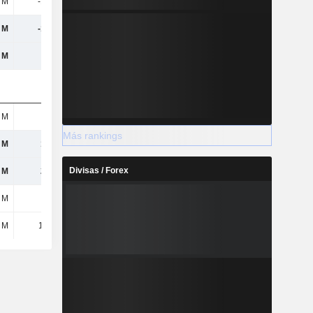
 M
-175 M
-188 M
-220 M
 M
-155 M
262 M
-57,3 M
 M
-87 M
73,6 M
-29,6 M
 M
1,4 M
1,6 M
1,2 M
Más rankings
 M
143 M
181 M
165 M
Divisas / Forex
 M
263 M
308 M
335 M
 M
43 M
84,4 M
76,7 M
 M
19,5 M
450 M
163 M