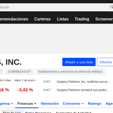
omendaciones
Carteras
Listas
Trading
Screener
 INC.
Añadir a una lista
Informe
Y
US86881A1007
Instalaciones y servicios de atención médica
ión 5 días
Varia. 1 de enero.
24/07
Surgery Partners, Inc. reafirma sus previsiones de beneficios para el ejercicio 2026
,16 %
-3,43 %
24/07
Surgery Partners venderá sus participaciones en los hospitales Mountain View e Idaho Falls por 795 millones USD
presa
Finanzas
Valoración
Consenso
Ratings
Age