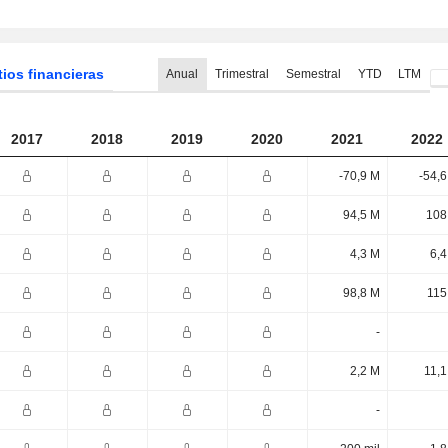
tios financieras
Anual
Trimestral
Semestral
YTD
LTM
2017
2018
2019
2020
2021
2022
-70,9 M
-54,
94,5 M
108
4,3 M
6,4
98,8 M
115
-
2,2 M
11,1
-