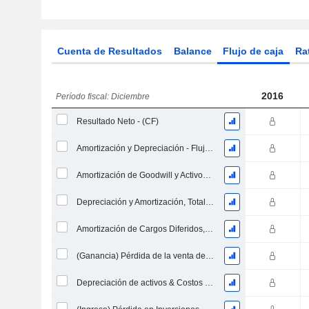
Cuenta de Resultados
Balance
Flujo de caja
Ra
2016
Período fiscal: Diciembre
Resultado Neto - (CF)
Amortización y Depreciación - Flujo de Efectivo
Amortización de Goodwill y Activos Intangibles - (CF) - (Específico del Modelo)
Depreciación y Amortización, Total - CF
Amortización de Cargos Diferidos, Total - (CF)
(Ganancia) Pérdida de la venta de un activo
Depreciación de activos & Costos de reestructuración