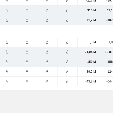
-217 M
-197
316 M
42,1
71,7 M
-107
1,5 M
1,8
21,04 M
10,81
159 M
158
89,5 M
124
-43,8 M
-644