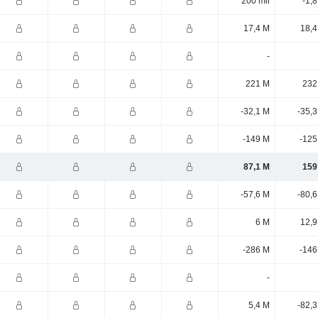
200 mil
-1,
17,4 M
18,4
-
221 M
232
-32,1 M
-35,
-149 M
-125
87,1 M
159
-57,6 M
-80,
6 M
12,9
-286 M
-146
-
5,4 M
-82,