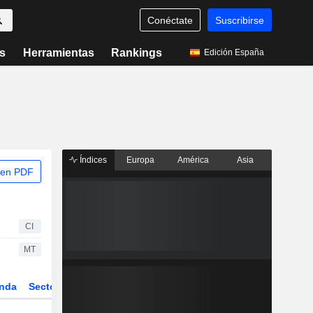
Conéctate
Suscribirse
s
Herramientas
Rankings
Edición España
Índices
Europa
América
Asia
 en PDF
CI
MT
nda
Sector
Derivados
ETFs