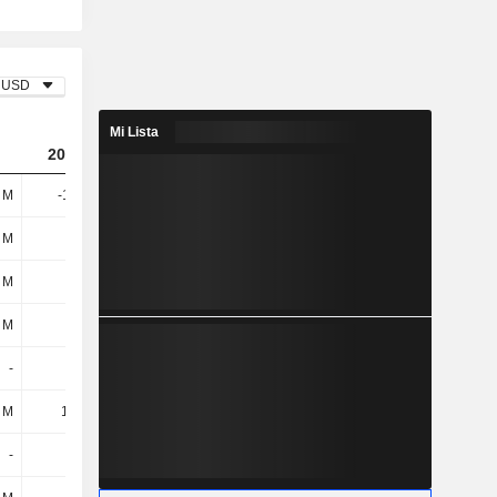
USD
Mi Lista
2023
2024
2025
6 M
-11,9 M
-168 M
-77,9 M
 M
110 M
144 M
170 M
 M
7,6 M
8,7 M
6,1 M
 M
118 M
153 M
176 M
-
-
-
-
 M
14,4 M
40,6 M
30,4 M
-
-
-
-