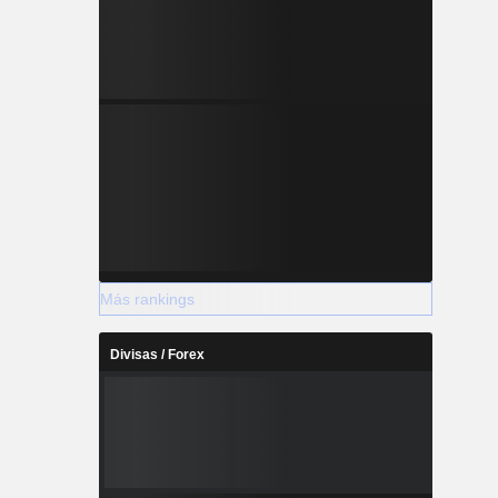
Más rankings
Divisas / Forex