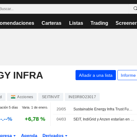
omendaciones
Carteras
Listas
Trading
Screener
GY INFRA
Añadir a una lista
Informe
nd
Acciones
SEITINVIT
INE0R8O23017
iación 5 días
Varia. 1 de enero.
20/05
Sustainable Energy Infra Trust Fund anuncia la distribución correspondiente al trimestre finalizado el 31 de marzo de 2026
-.--%
+6,78 %
04/03
SEIT, IndiGrid y Anzen estarían en negociaciones para adquirir la filial de energías renovables de Actis
presa
Agenda
Derivados