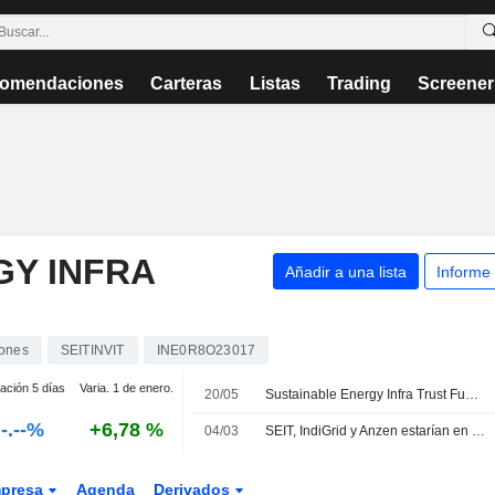
omendaciones
Carteras
Listas
Trading
Screener
GY INFRA
Añadir a una lista
Informe
ones
SEITINVIT
INE0R8O23017
iación 5 días
Varia. 1 de enero.
20/05
Sustainable Energy Infra Trust Fund anuncia la distribución correspondiente al trimestre finalizado el 31 de marzo de 2026
-.--%
+6,78 %
04/03
SEIT, IndiGrid y Anzen estarían en negociaciones para adquirir la filial de energías renovables de Actis
presa
Agenda
Derivados