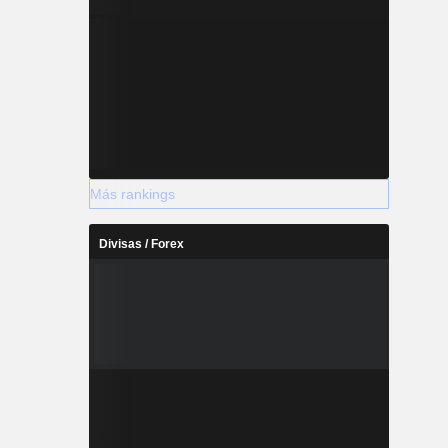
Más rankings
Divisas / Forex