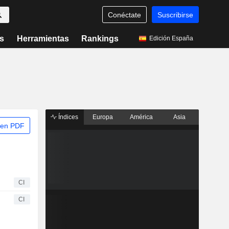
Conéctate
Suscribirse
s
Herramientas
Rankings
Edición España
Índices
Europa
América
Asia
 en PDF
CI
CI