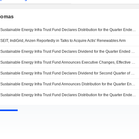
diomas
Sustainable Energy Infra Trust Fund Declares Distribution for the Quarter Ended as on March 31, 2026
SEIT, IndiGrid, Anzen Reportedly in Talks to Acquire Actis' Renewables Arm
Sustainable Energy Infra Trust Fund Declares Dividend for the Quarter Ended December 31, 2025, Payable on or Before February 16, 2026
Sustainable Energy Infra Trust Fund Announces Executive Changes, Effective November 1, 2025
Sustainable Energy Infra Trust Fund Declares Dividend for Second Quarter of Fiscal Year 2026 Ended September 30, 2025, Payable on or Before November 12, 2025
Sustainable Energy Infra Trust Fund Announces Distribution for the Quarter Ended June 30, 2025, to Be Paid on or Before August 4, 2025
Sustainable Energy Infra Trust Fund Declares Distribution for the Quarter Ended March 31, 2025, Payable on or Before May 29, 2025