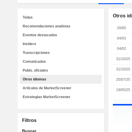
Otros i
Todas
Recomendaciones analistas
20/05
Eventos destacados
04/03
Insiders
04/02
Transcripciones
31/10/25
Comunicados
31/10/25
Publs. oficiales
Otros idiomas
25/07/25
Artículos de MarketScreener
19/05/25
Estrategias MarketScreener
Filtros
Buscar