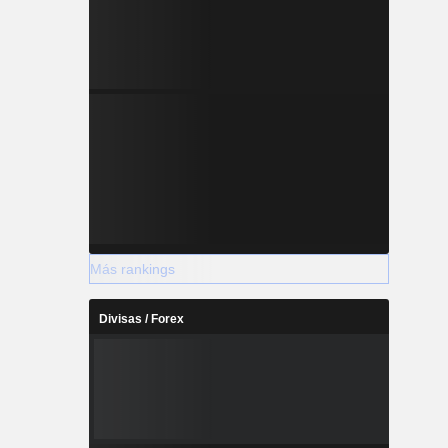
Más rankings
Divisas / Forex