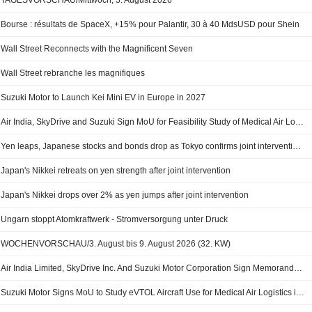
TAGESVORSCHAU/Mittwoch, 5. August 2026
Bourse : résultats de SpaceX, +15% pour Palantir, 30 à 40 MdsUSD pour Shein
Wall Street Reconnects with the Magnificent Seven
Wall Street rebranche les magnifiques
Suzuki Motor to Launch Kei Mini EV in Europe in 2027
Air India, SkyDrive and Suzuki Sign MoU for Feasibility Study of Medical Air Logistics in India
Yen leaps, Japanese stocks and bonds drop as Tokyo confirms joint intervention with US
Japan's Nikkei retreats on yen strength after joint intervention
Japan's Nikkei drops over 2% as yen jumps after joint intervention
Ungarn stoppt Atomkraftwerk - Stromversorgung unter Druck
WOCHENVORSCHAU/3. August bis 9. August 2026 (32. KW)
Air India Limited, SkyDrive Inc. And Suzuki Motor Corporation Sign Memorandum Of Understanding For Feasibility Study Of Medical Air Logistics In India
Suzuki Motor Signs MoU to Study eVTOL Aircraft Use for Medical Air Logistics in India