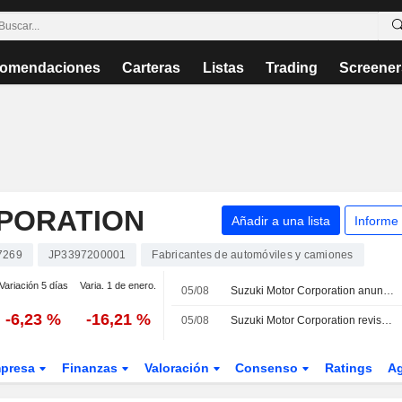
omendaciones
Carteras
Listas
Trading
Screener
PORATION
Añadir a una lista
Informe
7269
JP3397200001
Fabricantes de automóviles y camiones
Variación 5 días
Varia. 1 de enero.
05/08
Suzuki Motor Corporation anuncia sus previsiones de dividendos para el segundo trimestre y el cierre del ejercicio fiscal de 2027
-6,23 %
-16,21 %
05/08
Suzuki Motor Corporation revisa sus previsiones de resultados consolidados para el ejercicio fiscal que finaliza el 31 de marzo de 2027
presa
Finanzas
Valoración
Consenso
Ratings
A