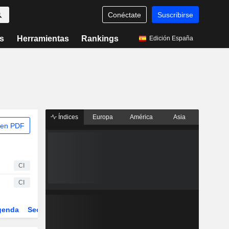
Conéctate
Suscribirse
s
Herramientas
Rankings
Edición España
Índices
Europa
América
Asia
 en PDF
CI
CI
genda
Sector
Derivados
ETFs