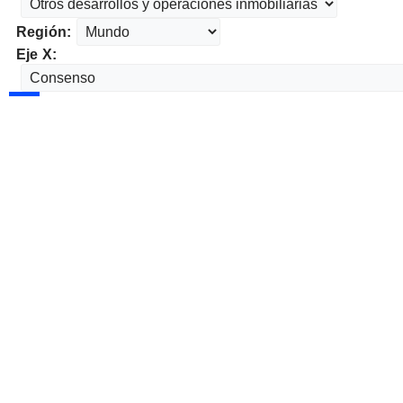
Región:
Eje X: