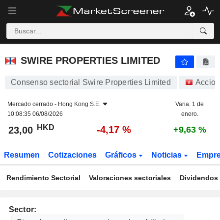
SWIRE PROPERTIES LIMITED
23,00
$
-4,17 %
SWIRE PROPERTIES LIMITED
Consenso sectorial Swire Properties Limited
Accio
Mercado cerrado -
Hong Kong S.E.
Varia. 1 de
10:08:35 06/08/2026
enero.
HKD
-4,17 %
23,00
+9,63 %
Resumen
Cotizaciones
Gráficos
Noticias
Empr
Rendimiento Sectorial
Valoraciones sectoriales
Dividendos 
Sector: