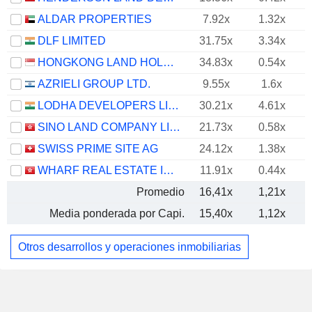
ALDAR PROPERTIES
7.92x
1.32x
DLF LIMITED
31.75x
3.34x
HONGKONG LAND HOLDINGS LIMITED
34.83x
0.54x
AZRIELI GROUP LTD.
9.55x
1.6x
LODHA DEVELOPERS LIMITED
30.21x
4.61x
SINO LAND COMPANY LIMITED
21.73x
0.58x
SWISS PRIME SITE AG
24.12x
1.38x
WHARF REAL ESTATE INVESTMENT COMPANY LIMITED
11.91x
0.44x
Promedio
16,41x
1,21x
Media ponderada por Capi.
15,40x
1,12x
Otros desarrollos y operaciones inmobiliarias