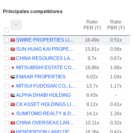
Principales competidores
Ratio
Ratio
PER (Y)
PBR (Y)
SWIRE PROPERTIES LIMITED
16.49x
0.51x
SUN HUNG KAI PROPERTIES LIMITED
15.81x
0.56x
CHINA RESOURCES LAND LIMITED
8.7x
0.67x
MITSUBISHI ESTATE CO., LTD.
18.88x
1.66x
EMAAR PROPERTIES
6.02x
1.04x
MITSUI FUDOSAN CO., LTD.
13.7x
1.17x
ALPHA DHABI HOLDING
8.43x
-
CK ASSET HOLDINGS LIMITED
9.12x
0.41x
SUMITOMO REALTY & DEVELOPMENT CO., LTD.
14.1x
1.26x
CHINA OVERSEAS LAND & INVESTMENT LIMITED
10.11x
0.32x
HENDERSON LAND DEVELOPMENT COMPANY LIMITED
18.36x
0.42x