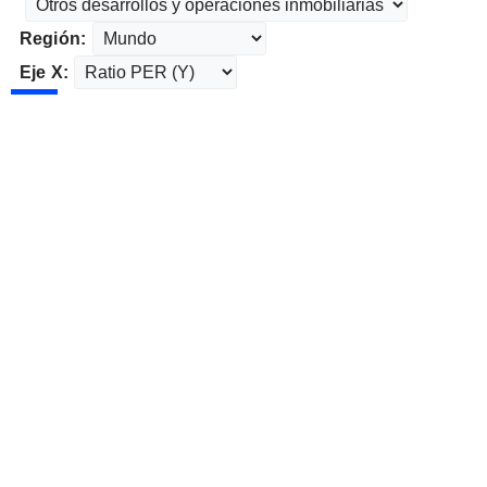
Región:
Eje X: