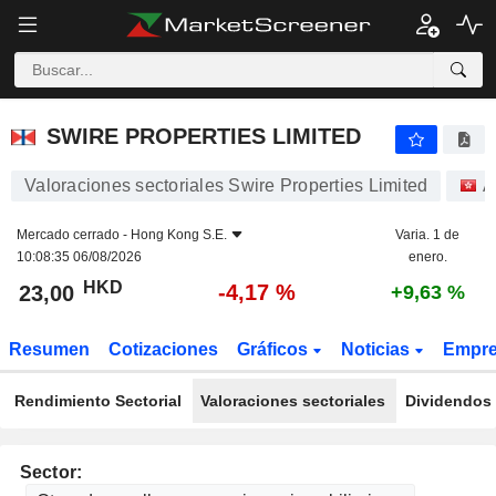
SWIRE PROPERTIES LIMITED
23,00
$
-4,17 %
SWIRE PROPERTIES LIMITED
Valoraciones sectoriales Swire Properties Limited
A
Mercado cerrado -
Hong Kong S.E.
Varia. 1 de
10:08:35 06/08/2026
enero.
HKD
-4,17 %
23,00
+9,63 %
Resumen
Cotizaciones
Gráficos
Noticias
Empr
Rendimiento Sectorial
Valoraciones sectoriales
Dividendos 
Sector: