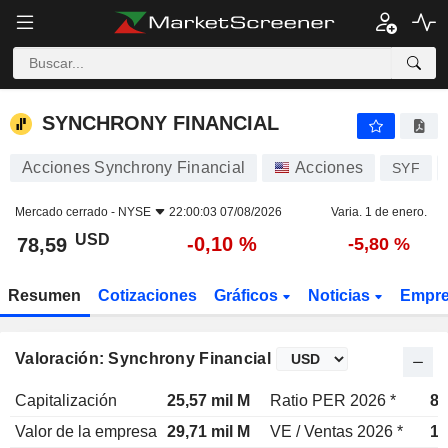
SYNCHRONY FINANCIAL
78,59
$
-0,10 %
SYNCHRONY FINANCIAL
Acciones Synchrony Financial
Acciones
SYF
Mercado cerrado -
NYSE
22:00:03 07/08/2026
Varia. 1 de enero.
USD
-0,10 %
78,59
-5,80 %
Resumen
Cotizaciones
Gráficos
Noticias
Empr
Valoración: Synchrony Financial
Capitalización
25,57 mil M
Ratio PER 2026 *
8,
Valor de la empresa
29,71 mil M
VE / Ventas 2026 *
1,