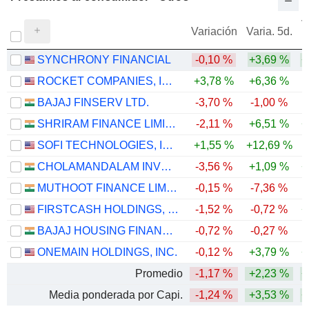
V
Variación
Varia. 5d.
SYNCHRONY FINANCIAL
-0,10 %
+3,69 %
+
ROCKET COMPANIES, INC.
+3,78 %
+6,36 %
-
BAJAJ FINSERV LTD.
-3,70 %
-1,00 %
SHRIRAM FINANCE LIMITED
-2,11 %
+6,51 %
+
SOFI TECHNOLOGIES, INC.
+1,55 %
+12,69 %
-
CHOLAMANDALAM INVESTMENT AND FINANCE COMPANY LIMITED
-3,56 %
+1,09 %
+
MUTHOOT FINANCE LIMITED
-0,15 %
-7,36 %
FIRSTCASH HOLDINGS, INC.
-1,52 %
-0,72 %
+
BAJAJ HOUSING FINANCE LIMITED
-0,72 %
-0,27 %
-
ONEMAIN HOLDINGS, INC.
-0,12 %
+3,79 %
+
Promedio
-1,17 %
+2,23 %
+
Media ponderada por Capi.
-1,24 %
+3,53 %
+