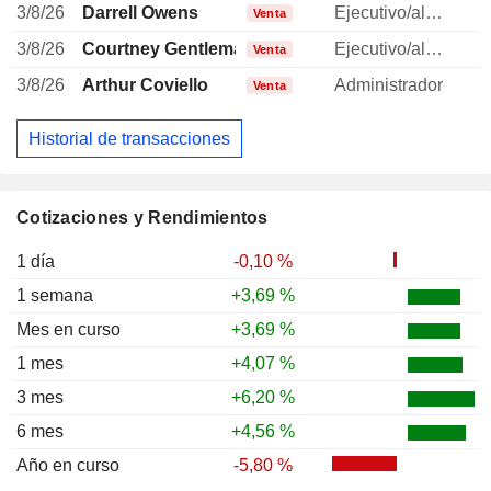
3/8/26
Darrell Owens
Ejecutivo/alto directivo
Venta
3/8/26
Courtney Gentleman
Ejecutivo/alto directivo
Venta
3/8/26
Arthur Coviello
Administrador
-
Venta
Historial de transacciones
Cotizaciones y Rendimientos
1 día
-0,10 %
1 semana
+3,69 %
Mes en curso
+3,69 %
1 mes
+4,07 %
3 mes
+6,20 %
6 mes
+4,56 %
Año en curso
-5,80 %