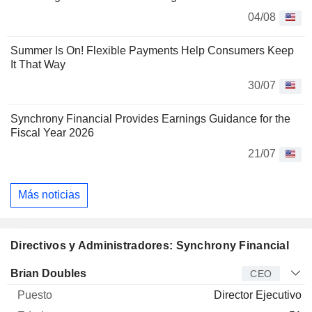
04/08
Summer Is On! Flexible Payments Help Consumers Keep
It That Way
30/07
Synchrony Financial Provides Earnings Guidance for the
Fiscal Year 2026
21/07
Más noticias
Directivos y Administradores: Synchrony Financial
Director
Puesto
Edad
Desde
Brian Doubles
CEO
Director Ejecutivo