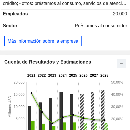
crédito; - otros: préstamos al consumo, servicios de atención
sanitaria, etc. Hogar y automóvil, digital, diversificado y
Empleados
20.000
valor, salud y bienestar y estilo de vida A finales de 2025, el
grupo gestionaba 103 800 millones de dólares
Sector
Préstamos al consumidor
estadounidenses en préstamos pendientes y 70,7 millones
de cuentas activas.
Más información sobre la empresa
Cuenta de Resultados y Estimaciones